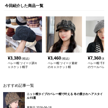
今回紹介した商品一覧
¥
3,380
¥
3,460
¥
7,360
(税込)
(税込)
(税込
ベレー帽 ツイード調キ
ベレー帽 ツイード素材
ベレー帽 千鳥
ャスケット帽子
のキャスケット帽
のウールベレー
おすすめ記事一覧
ニット帽タイプのベレー帽で叶える 冬の愛されヘアスタイ
ル15選
更新日
2026-06-18