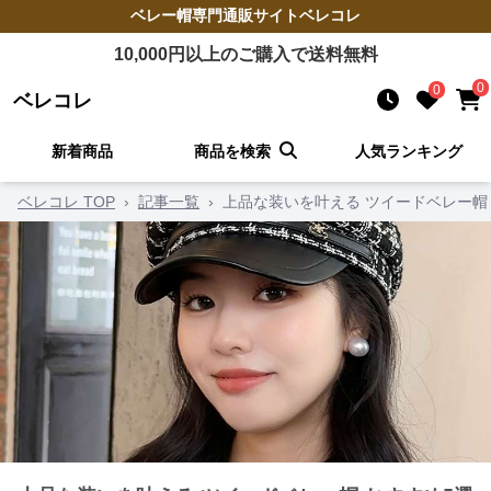
ベレー帽
専門通販サイト
ベレコレ
10,000
円以上のご購入で送料無料
0
0
ベレコレ
新着商品
商品を検索
人気ランキング
ベレコレ TOP
›
記事一覧
›
上品な装いを叶える ツイードベレー帽