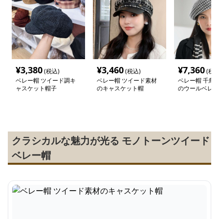
¥
3,380
¥
3,460
¥
7,360
(税込)
(税込)
(税込
ベレー帽 ツイード調キ
ベレー帽 ツイード素材
ベレー帽 千鳥
ャスケット帽子
のキャスケット帽
のウールベレー
クラシカルな魅力が光る モノトーンツイード
ベレー帽