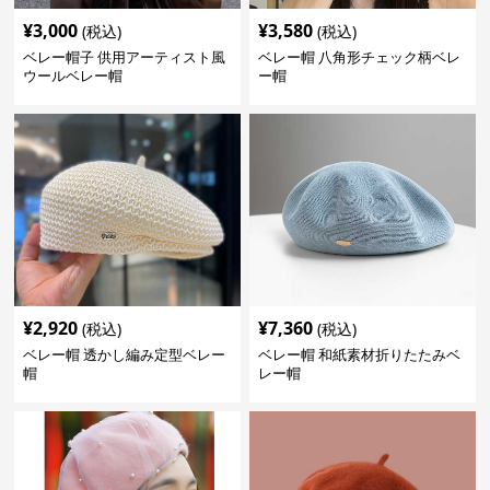
¥
3,000
¥
3,580
(税込)
(税込)
ベレー帽子 供用アーティスト風
ベレー帽 八角形チェック柄ベレ
ウールベレー帽
ー帽
¥
2,920
¥
7,360
(税込)
(税込)
ベレー帽 透かし編み定型ベレー
ベレー帽 和紙素材折りたたみベ
帽
レー帽