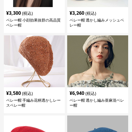
¥
3,300
¥
3,260
(税込)
(税込)
ベレー帽 小顔効果抜群の高品質
ベレー帽 透かし編みメッシュベ
ベレー帽
レー帽
¥
3,580
¥
6,940
(税込)
(税込)
ベレー帽 手編み花柄透かしレー
ベレー帽 透かし編み亜麻混ベレ
スベレー帽
ー帽