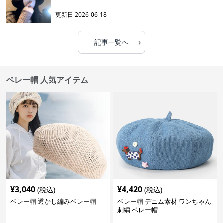
更新日
2026-06-18
›
記事一覧へ
ベレー帽 人気アイテム
¥
3,040
¥
4,420
(税込)
(税込)
ベレー帽 透かし編みベレー帽
ベレー帽 デニム素材 ワンちゃん
刺繍 ベレー帽