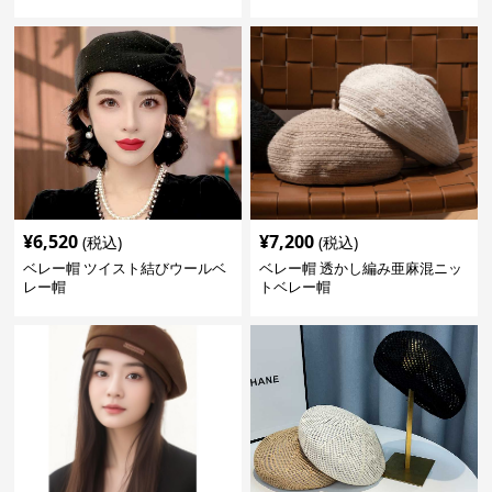
¥
6,520
¥
7,200
(税込)
(税込)
ベレー帽 ツイスト結びウールベ
ベレー帽 透かし編み亜麻混ニッ
レー帽
トベレー帽