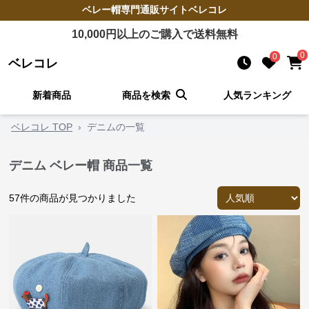
ベレー帽
専門通販サイト
ベレコレ
10,000
円以上のご購入で送料無料
0
0
ベレコレ
新着商品
商品を検索
人気ランキング
ベレコレ TOP
›
デニムの一覧
デニム ベレー帽 商品一覧
57
件の商品が見つかりました