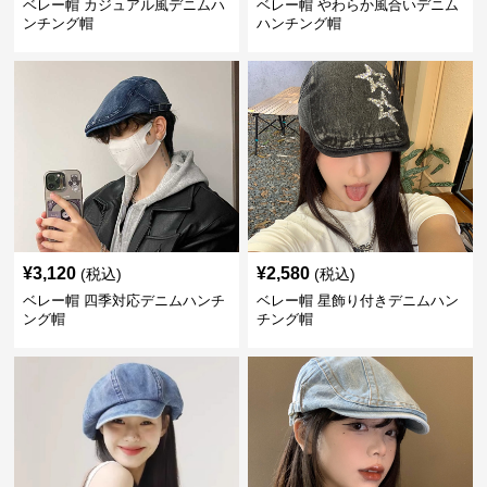
ベレー帽 カジュアル風デニムハ
ベレー帽 やわらか風合いデニム
ンチング帽
ハンチング帽
¥
3,120
¥
2,580
(税込)
(税込)
ベレー帽 四季対応デニムハンチ
ベレー帽 星飾り付きデニムハン
ング帽
チング帽