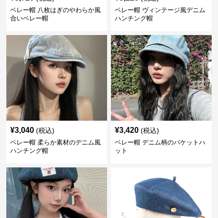
ベレー帽 八枚はぎのやわらか風
ベレー帽 ヴィンテージ風デニム
合いベレー帽
ハンチング帽
¥
3,040
¥
3,420
(税込)
(税込)
ベレー帽 柔らか素材のデニム風
ベレー帽 デニム柄のバケットハ
ハンチング帽
ット