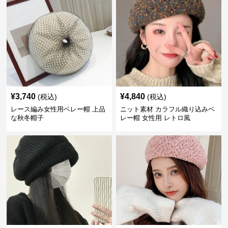
¥
3,740
¥
4,840
(税込)
(税込)
レース編み女性用ベレー帽 上品
ニット素材 カラフル織り込みベ
な秋冬帽子
レー帽 女性用 レトロ風