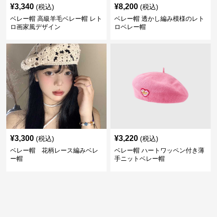
¥
3,340
¥
8,200
(税込)
(税込)
ベレー帽 高級羊毛ベレー帽 レト
ベレー帽 透かし編み模様のレト
ロ画家風デザイン
ロベレー帽
¥
3,300
¥
3,220
(税込)
(税込)
ベレー帽 花柄レース編みベレ
ベレー帽 ハートワッペン付き薄
ー帽
手ニットベレー帽