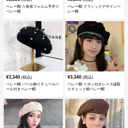
ベレー帽 八角形フォルム手作り
ベレー帽 クラシックデザインベ
ベレー帽
レー帽
¥
3,340
¥
3,340
(税込)
(税込)
ベレー帽 パール飾りチュールベ
ベレー帽 リボン付きレース縁取
ール付きベレー帽
りチェック柄ベレー帽