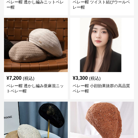
ベレー帽 透かし編みニットベレ
ベレー帽 ツイスト結びウールベ
ー帽
レー帽
¥
7,200
¥
3,300
(税込)
(税込)
ベレー帽 透かし編み亜麻混ニッ
ベレー帽 小顔効果抜群の高品質
トベレー帽
ベレー帽