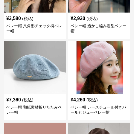
¥
3,580
¥
2,920
(税込)
(税込)
ベレー帽 八角形チェック柄ベレ
ベレー帽 透かし編み定型ベレー
ー帽
帽
¥
7,360
¥
4,260
(税込)
(税込)
ベレー帽 和紙素材折りたたみベ
ベレー帽 レースチュール付きパ
レー帽
ールビジューベレー帽