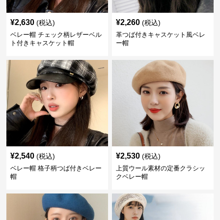
¥
2,630
¥
2,260
(税込)
(税込)
ベレー帽 チェック柄レザーベル
革つば付きキャスケット風ベレ
ト付きキャスケット帽
ー帽
¥
2,540
¥
2,530
(税込)
(税込)
ベレー帽 格子柄つば付きベレー
上質ウール素材の定番クラシッ
帽
クベレー帽