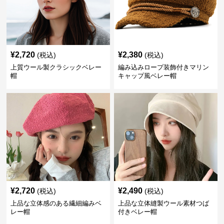
¥
2,720
¥
2,380
(税込)
(税込)
上質ウール製クラシックベレー
編み込みロープ装飾付きマリン
帽
キャップ風ベレー帽
¥
2,720
¥
2,490
(税込)
(税込)
上品な立体感のある繊細編みベ
上品な立体縫製ウール素材つば
レー帽
付きベレー帽