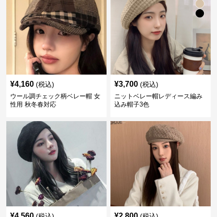
¥
4,160
¥
3,700
(税込)
(税込)
ウール調チェック柄ベレー帽 女
ニットベレー帽レディース編み
性用 秋冬春対応
込み帽子3色
¥
4,560
¥
2,800
(税込)
(税込)