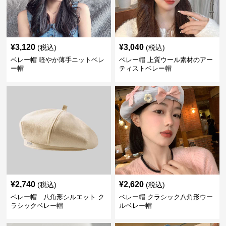
¥
3,120
¥
3,040
(税込)
(税込)
ベレー帽 軽やか薄手ニットベレ
ベレー帽 上質ウール素材のアー
ー帽
ティストベレー帽
¥
2,740
¥
2,620
(税込)
(税込)
ベレー帽 八角形シルエット ク
ベレー帽 クラシック八角形ウー
ラシックベレー帽
ルベレー帽