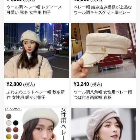
ウール調 ベレー帽 レディース
ベレー帽 編み込み模様が上品な
可愛い 秋冬 女性用 帽子
ウール調キャスケット風ベレー
帽
¥
2,800
¥
3,240
(税込)
(税込)
ふわふわニットベレー帽 秋冬新
ウール調八角帽 女性用ベレー帽
作 女性用 暖かい帽子
つば付き画家帽 春秋