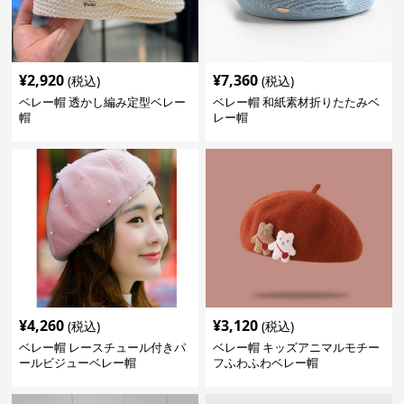
¥
2,920
¥
7,360
(税込)
(税込)
ベレー帽 透かし編み定型ベレー
ベレー帽 和紙素材折りたたみベ
帽
レー帽
¥
4,260
¥
3,120
(税込)
(税込)
ベレー帽 レースチュール付きパ
ベレー帽 キッズアニマルモチー
ールビジューベレー帽
フふわふわベレー帽