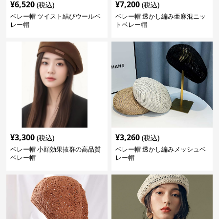
¥
6,520
¥
7,200
(税込)
(税込)
ベレー帽 ツイスト結びウールベ
ベレー帽 透かし編み亜麻混ニッ
レー帽
トベレー帽
¥
3,300
¥
3,260
(税込)
(税込)
ベレー帽 小顔効果抜群の高品質
ベレー帽 透かし編みメッシュベ
ベレー帽
レー帽