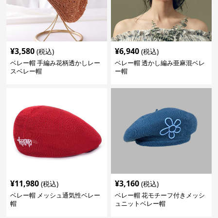
¥
3,580
¥
6,940
(税込)
(税込)
ベレー帽 手編み花柄透かしレー
ベレー帽 透かし編み亜麻混ベレ
スベレー帽
ー帽
¥
11,980
¥
3,160
(税込)
(税込)
ベレー帽 メッシュ通気性ベレー
ベレー帽 花モチーフ付きメッシ
帽
ュニットベレー帽