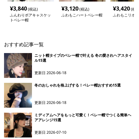
¥
3,840
¥
3,120
¥
3,420
(税込)
(税込)
(税込
ふんわりボアキャスケッ
ふわもこハートベレー帽
ふわもこリボン
トベレー帽
おすすめ記事一覧
ニット帽タイプのベレー帽で叶える 冬の愛されヘアスタイ
ル15選
更新日
2026-06-18
冬のおしゃれを格上げする！ベレー帽おすすめ15選
更新日
2026-06-18
ミディアムヘアをもっと可愛く！ベレー帽でつくる簡単ヘ
アアレンジ15選
更新日
2026-07-10