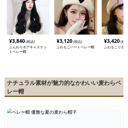
¥
3,840
¥
3,120
¥
3,420
(税込)
(税込)
(税込
ふんわりボアキャスケッ
ふわもこハートベレー帽
ふわもこリボン
トベレー帽
ナチュラル素材が魅力的なかわいい麦わらベ
レー帽