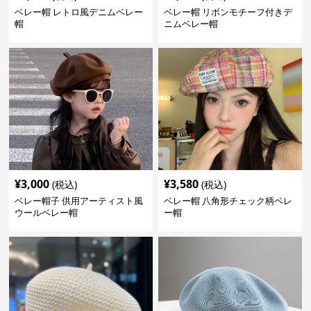
ベレー帽 レトロ風デニムベレー
ベレー帽 リボンモチーフ付きデ
帽
ニムベレー帽
¥
3,000
¥
3,580
(税込)
(税込)
ベレー帽子 供用アーティスト風
ベレー帽 八角形チェック柄ベレ
ウールベレー帽
ー帽