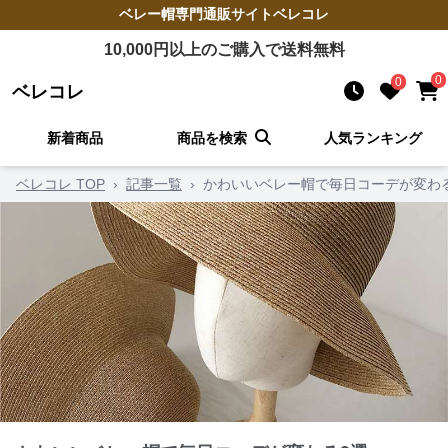
ベレー帽
専門通販サイト
ベレコレ
10,000
円以上のご購入で送料無料
0
0
ベレコレ
新着商品
商品を検索
人気ランキング
ベレコレ TOP
›
記事一覧
›
かわいいベレー帽で毎日コーデが変わ