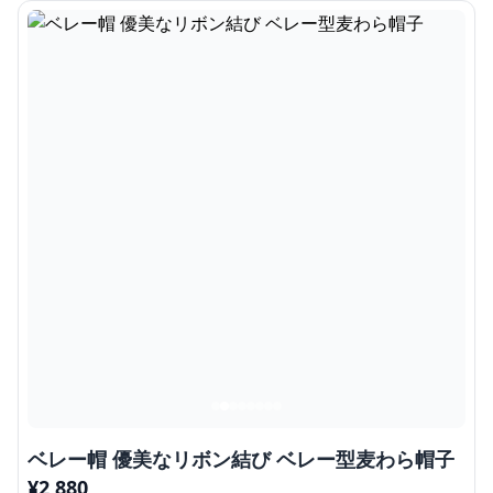
ベレー帽 優美なリボン結び ベレー型麦わら帽子
¥
2,880