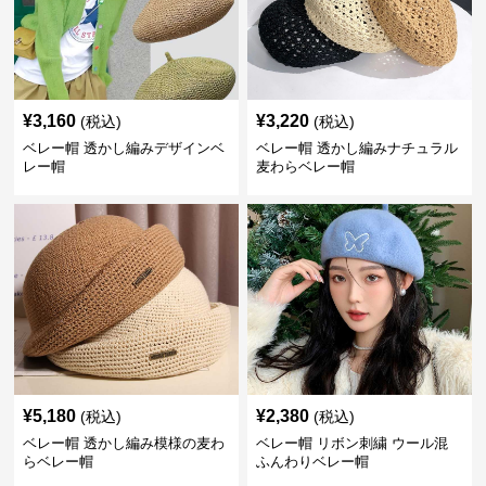
¥
3,160
¥
3,220
(税込)
(税込)
ベレー帽 透かし編みデザインベ
ベレー帽 透かし編みナチュラル
レー帽
麦わらベレー帽
¥
5,180
¥
2,380
(税込)
(税込)
ベレー帽 透かし編み模様の麦わ
ベレー帽 リボン刺繍 ウール混
らベレー帽
ふんわりベレー帽