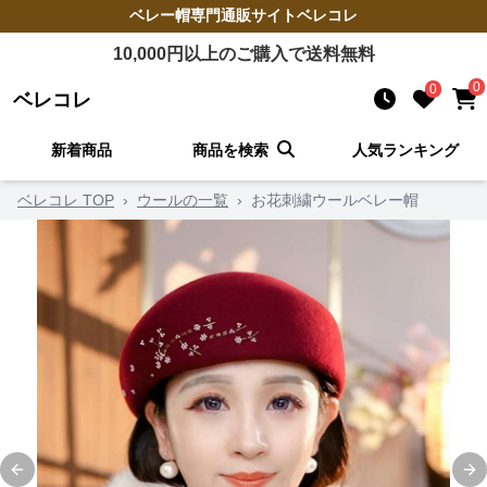
ベレー帽
専門通販サイト
ベレコレ
10,000
円以上のご購入で送料無料
0
0
ベレコレ
新着商品
商品を検索
人気ランキング
ベレコレ TOP
›
ウールの一覧
›
お花刺繍ウールベレー帽
Previous slide
Ne