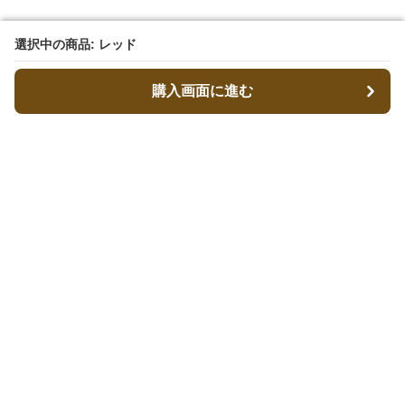
選択中の商品: レッド
選択中の商品: レッド
購入画面に進む
購入画面に進む
ベレコレ
について
会社概要