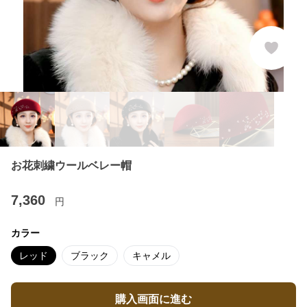
お花刺繍ウールベレー帽
7,360
円
カラー
レッド
ブラック
キャメル
購入画面に進む