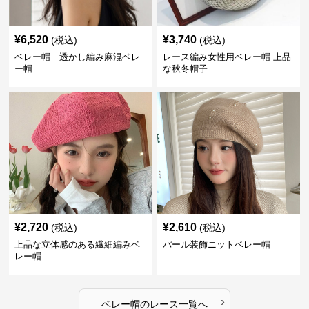
¥
6,520
¥
3,740
(税込)
(税込)
ベレー帽 透かし編み麻混ベレ
レース編み女性用ベレー帽 上品
ー帽
な秋冬帽子
¥
2,720
¥
2,610
(税込)
(税込)
上品な立体感のある繊細編みベ
パール装飾ニットベレー帽
レー帽
›
ベレー帽
の
レース
一覧へ