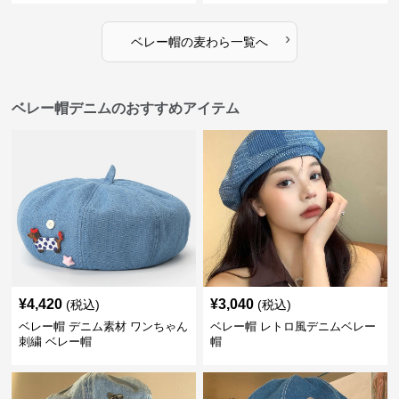
›
ベレー帽
の
麦わら
一覧へ
ベレー帽デニムのおすすめアイテム
¥
4,420
¥
3,040
(税込)
(税込)
ベレー帽 デニム素材 ワンちゃん
ベレー帽 レトロ風デニムベレー
刺繍 ベレー帽
帽