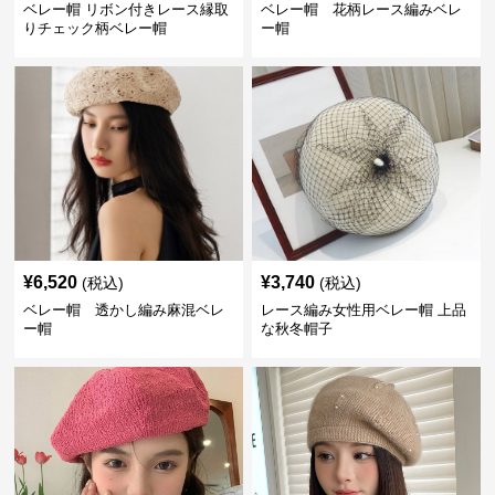
ベレー帽 リボン付きレース縁取
ベレー帽 花柄レース編みベレ
りチェック柄ベレー帽
ー帽
¥
6,520
¥
3,740
(税込)
(税込)
ベレー帽 透かし編み麻混ベレ
レース編み女性用ベレー帽 上品
ー帽
な秋冬帽子