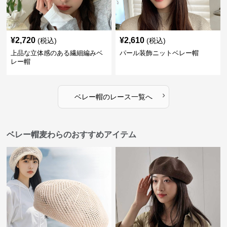
¥
2,720
¥
2,610
(税込)
(税込)
上品な立体感のある繊細編みベ
パール装飾ニットベレー帽
レー帽
›
ベレー帽
の
レース
一覧へ
ベレー帽麦わらのおすすめアイテム