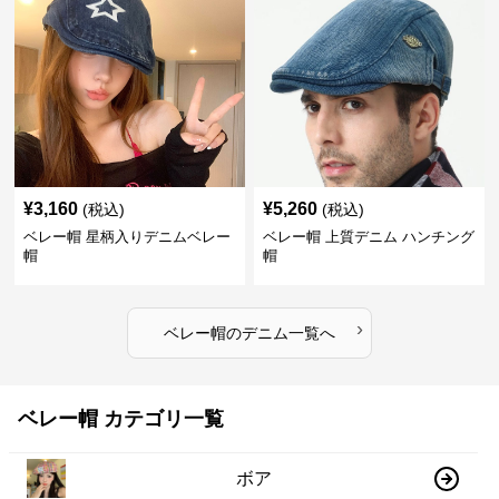
¥
3,160
¥
5,260
(税込)
(税込)
ベレー帽 星柄入りデニムベレー
ベレー帽 上質デニム ハンチング
帽
帽
›
ベレー帽
の
デニム
一覧へ
ベレー帽 カテゴリ一覧
ボア