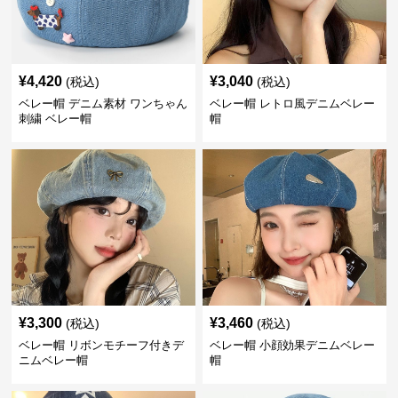
¥
4,420
¥
3,040
(税込)
(税込)
ベレー帽 デニム素材 ワンちゃん
ベレー帽 レトロ風デニムベレー
刺繍 ベレー帽
帽
¥
3,300
¥
3,460
(税込)
(税込)
ベレー帽 リボンモチーフ付きデ
ベレー帽 小顔効果デニムベレー
ニムベレー帽
帽