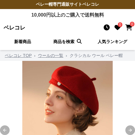
ベレー帽
専門通販サイト
ベレコレ
10,000
円以上のご購入で送料無料
0
0
ベレコレ
新着商品
商品を検索
人気ランキング
ベレコレ TOP
›
ウールの一覧
›
クラシカル ウール ベレー帽
Previous slide
Ne