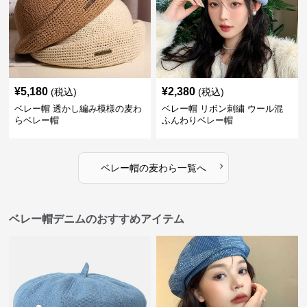
¥
5,180
¥
2,380
(税込)
(税込)
ベレー帽 透かし編み模様の麦わ
ベレー帽 リボン刺繍 ウール混
らベレー帽
ふんわりベレー帽
›
ベレー帽
の
麦わら
一覧へ
ベレー帽デニムのおすすめアイテム