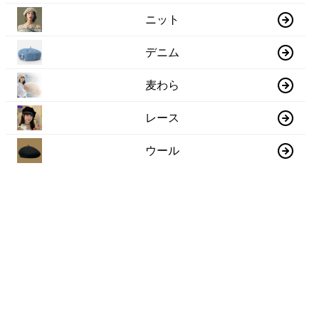
ニット
デニム
麦わら
レース
ウール