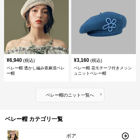
¥
6,940
¥
3,160
(税込)
(税込)
ベレー帽 透かし編み亜麻混ベレ
ベレー帽 花モチーフ付きメッシ
ー帽
ュニットベレー帽
›
ベレー帽
の
ニット
一覧へ
ベレー帽 カテゴリ一覧
ボア