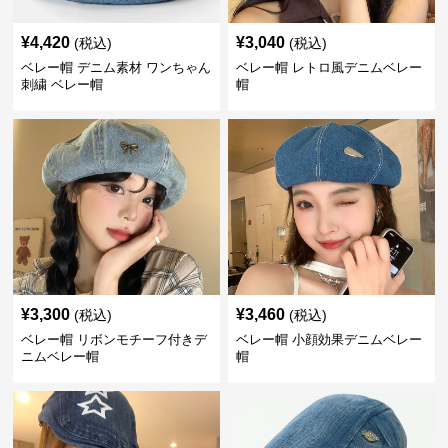
¥
4,420
¥
3,040
(税込)
(税込)
ベレー帽 デニム素材 ワンちゃん
ベレー帽 レトロ風デニムベレー
刺繍 ベレー帽
帽
¥
3,300
¥
3,460
(税込)
(税込)
ベレー帽 リボンモチーフ付きデ
ベレー帽 小顔効果デニムベレー
ニムベレー帽
帽