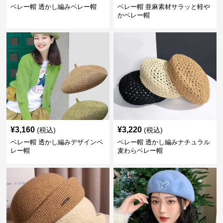
ベレー帽 透かし編みベレー帽
ベレー帽 亜麻素材サラッと軽や
かベレー帽
¥
3,160
¥
3,220
(税込)
(税込)
ベレー帽 透かし編みデザインベ
ベレー帽 透かし編みナチュラル
レー帽
麦わらベレー帽