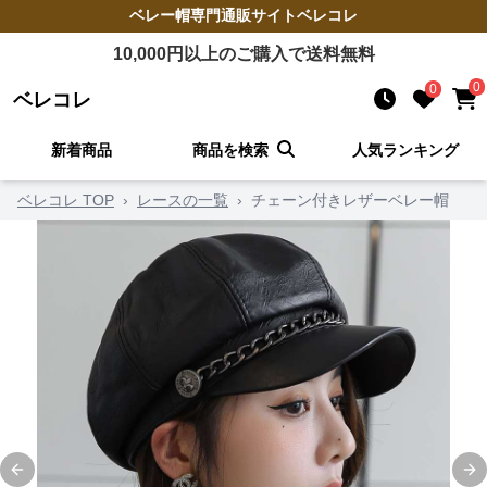
ベレー帽
専門通販サイト
ベレコレ
10,000
円以上のご購入で送料無料
0
0
ベレコレ
新着商品
商品を検索
人気ランキング
ベレコレ TOP
›
レースの一覧
›
チェーン付きレザーベレー帽
Previous slide
Ne