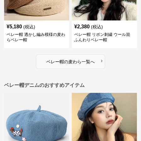
¥
5,180
¥
2,380
(税込)
(税込)
ベレー帽 透かし編み模様の麦わ
ベレー帽 リボン刺繍 ウール混
らベレー帽
ふんわりベレー帽
›
ベレー帽
の
麦わら
一覧へ
ベレー帽デニムのおすすめアイテム