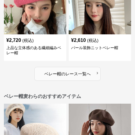
¥
2,720
¥
2,610
(税込)
(税込)
上品な立体感のある繊細編みベ
パール装飾ニットベレー帽
レー帽
›
ベレー帽
の
レース
一覧へ
ベレー帽麦わらのおすすめアイテム