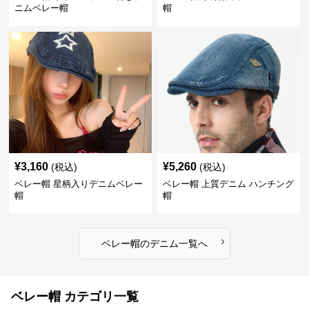
ニムベレー帽
帽
¥
3,160
¥
5,260
(税込)
(税込)
ベレー帽 星柄入りデニムベレー
ベレー帽 上質デニム ハンチング
帽
帽
›
ベレー帽
の
デニム
一覧へ
ベレー帽 カテゴリ一覧