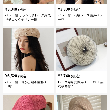
¥
3,340
¥
3,300
(税込)
(税込)
ベレー帽 リボン付きレース縁取
ベレー帽 花柄レース編みベレ
りチェック柄ベレー帽
ー帽
¥
6,520
¥
3,740
(税込)
(税込)
ベレー帽 透かし編み麻混ベレ
レース編み女性用ベレー帽 上品
ー帽
な秋冬帽子