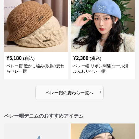
¥
5,180
¥
2,380
(税込)
(税込)
ベレー帽 透かし編み模様の麦わ
ベレー帽 リボン刺繍 ウール混
らベレー帽
ふんわりベレー帽
›
ベレー帽
の
麦わら
一覧へ
ベレー帽デニムのおすすめアイテム