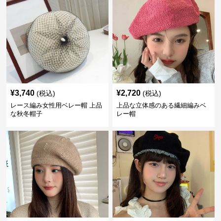
¥
3,740
¥
2,720
(税込)
(税込)
レース編み女性用ベレー帽 上品
上品な立体感のある繊細編みベ
な秋冬帽子
レー帽