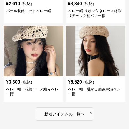
¥
2,610
¥
3,340
(税込)
(税込)
パール装飾ニットベレー帽
ベレー帽 リボン付きレース縁取
りチェック柄ベレー帽
¥
3,300
¥
6,520
(税込)
(税込)
ベレー帽 花柄レース編みベレ
ベレー帽 透かし編み麻混ベレ
ー帽
ー帽
›
新着アイテムの一覧へ