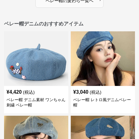
ベレー帽
の
麦わら
一覧へ
ベレー帽デニムのおすすめアイテム
¥
4,420
¥
3,040
(税込)
(税込)
ベレー帽 デニム素材 ワンちゃん
ベレー帽 レトロ風デニムベレー
刺繍 ベレー帽
帽