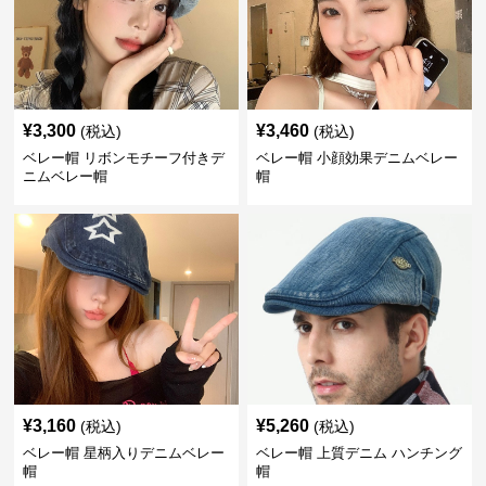
¥
3,300
¥
3,460
(税込)
(税込)
ベレー帽 リボンモチーフ付きデ
ベレー帽 小顔効果デニムベレー
ニムベレー帽
帽
¥
3,160
¥
5,260
(税込)
(税込)
ベレー帽 星柄入りデニムベレー
ベレー帽 上質デニム ハンチング
帽
帽