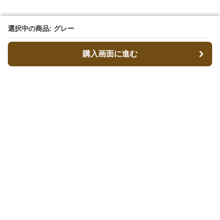
選択中の商品: グレー
選択中の商品: グレー
購入画面に進む
購入画面に進む
ベレコレ
について
会社概要