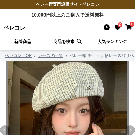
ベレー帽
専門通販サイト
ベレコレ
10,000
円以上のご購入で送料無料
0
0
ベレコレ
新着商品
商品を検索
人気ランキング
ベレコレ TOP
›
レースの一覧
›
ベレー帽 チェック柄レース飾りベ
Previous slide
Ne