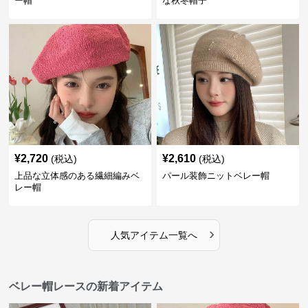
ー帽
な秋冬帽子
¥
2,720
¥
2,610
(税込)
(税込)
上品な立体感のある繊細編みベ
パール装飾ニットベレー帽
レー帽
›
人気アイテム一覧へ
ベレー帽レースの新着アイテム