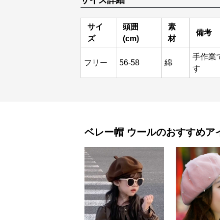
サイズ詳細
サイ
頭囲
素
備考
ズ
(cm)
材
手作業
フリー
56-58
綿
す
ベレー帽
ウール
のおすすめア