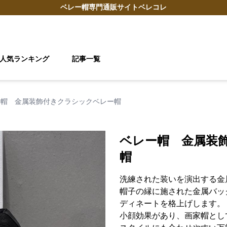
ベレー帽
専門通販サイト
ベレコレ
人気ランキング
記事一覧
ー帽 金属装飾付きクラシックベレー帽
ベレー帽 金属装
帽
洗練された装いを演出する金
帽子の縁に施された金属バッ
ディネートを格上げします。
小顔効果があり、画家帽とし