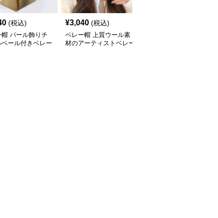
40
¥
3,040
¥
2,740
(税込)
(税込)
(税込)
ー帽 パール飾りチ
ベレー帽 上質ウール素
ベレー帽 八角形シルエ
ルベール付きベレー
材のアーティストベレー
ット クラシックベレー
帽
帽