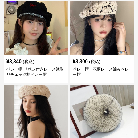
¥
3,340
¥
3,300
(税込)
(税込)
ベレー帽 リボン付きレース縁取
ベレー帽 花柄レース編みベレ
りチェック柄ベレー帽
ー帽