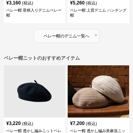
¥
3,160
¥
5,260
(税込)
(税込)
ベレー帽 星柄入りデニムベレー
ベレー帽 上質デニム ハンチング
帽
帽
›
ベレー帽
の
デニム
一覧へ
ベレー帽ニットのおすすめアイテム
¥
3,220
¥
7,200
(税込)
(税込)
ベレー帽 透かし編みニットベレ
ベレー帽 透かし編み亜麻混ニッ