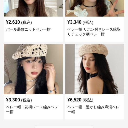
¥
2,610
¥
3,340
(税込)
(税込)
パール装飾ニットベレー帽
ベレー帽 リボン付きレース縁取
りチェック柄ベレー帽
¥
3,300
¥
6,520
(税込)
(税込)
ベレー帽 花柄レース編みベレ
ベレー帽 透かし編み麻混ベレ
ー帽
ー帽