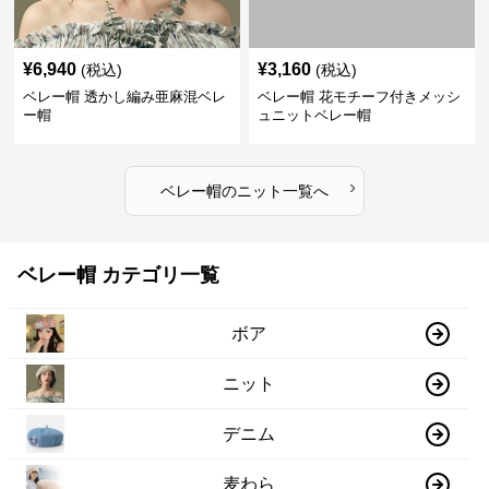
¥
6,940
¥
3,160
(税込)
(税込)
ベレー帽 透かし編み亜麻混ベレ
ベレー帽 花モチーフ付きメッシ
ー帽
ュニットベレー帽
›
ベレー帽
の
ニット
一覧へ
ベレー帽 カテゴリ一覧
ボア
ニット
デニム
麦わら