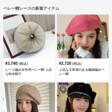
ベレー帽レースの新着アイテム
¥
3,740
¥
2,720
(税込)
(税込)
レース編み女性用ベレー帽 上品
上品な立体感のある繊細編みベ
な秋冬帽子
レー帽