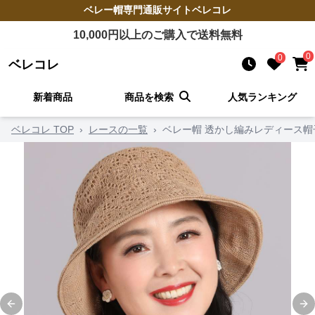
ベレー帽
専門通販サイト
ベレコレ
10,000
円以上のご購入で送料無料
0
0
ベレコレ
新着商品
商品を検索
人気ランキング
ベレコレ TOP
›
レースの一覧
›
ベレー帽 透かし編みレディース帽
Previous slide
Ne