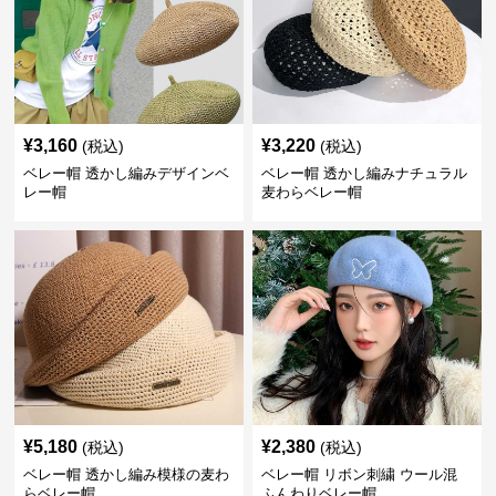
¥
3,160
¥
3,220
(税込)
(税込)
ベレー帽 透かし編みデザインベ
ベレー帽 透かし編みナチュラル
レー帽
麦わらベレー帽
¥
5,180
¥
2,380
(税込)
(税込)
ベレー帽 透かし編み模様の麦わ
ベレー帽 リボン刺繍 ウール混
らベレー帽
ふんわりベレー帽