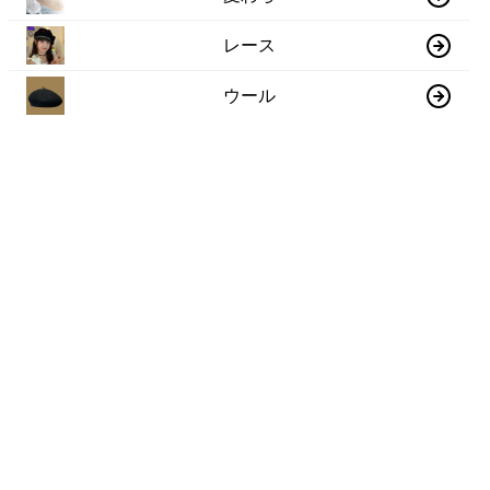
レース
ウール