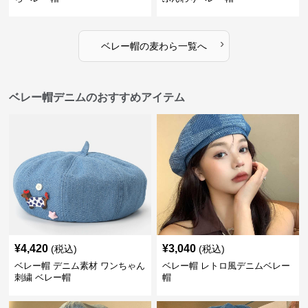
›
ベレー帽
の
麦わら
一覧へ
ベレー帽デニムのおすすめアイテム
¥
4,420
¥
3,040
(税込)
(税込)
ベレー帽 デニム素材 ワンちゃん
ベレー帽 レトロ風デニムベレー
刺繍 ベレー帽
帽