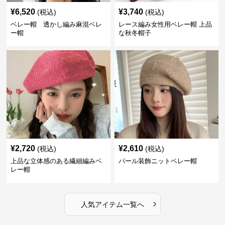
¥
6,520
¥
3,740
(税込)
(税込)
ベレー帽 透かし編み麻混ベレ
レース編み女性用ベレー帽 上品
ー帽
な秋冬帽子
¥
2,720
¥
2,610
(税込)
(税込)
上品な立体感のある繊細編みベ
パール装飾ニットベレー帽
レー帽
›
人気アイテム一覧へ