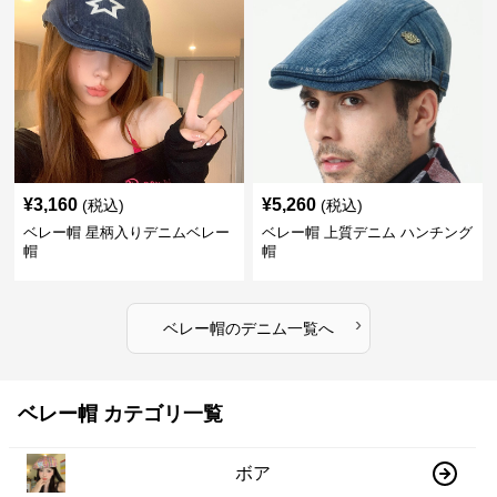
¥
3,160
¥
5,260
(税込)
(税込)
ベレー帽 星柄入りデニムベレー
ベレー帽 上質デニム ハンチング
帽
帽
›
ベレー帽
の
デニム
一覧へ
ベレー帽 カテゴリ一覧
ボア