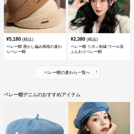
¥
5,180
¥
2,380
(税込)
(税込)
ベレー帽 透かし編み模様の麦わ
ベレー帽 リボン刺繍 ウール混
らベレー帽
ふんわりベレー帽
›
ベレー帽
の
麦わら
一覧へ
ベレー帽デニムのおすすめアイテム