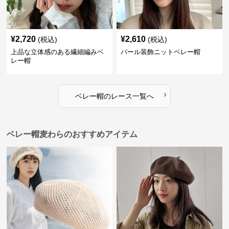
¥
2,720
¥
2,610
(税込)
(税込)
上品な立体感のある繊細編みベ
パール装飾ニットベレー帽
レー帽
›
ベレー帽
の
レース
一覧へ
ベレー帽麦わらのおすすめアイテム