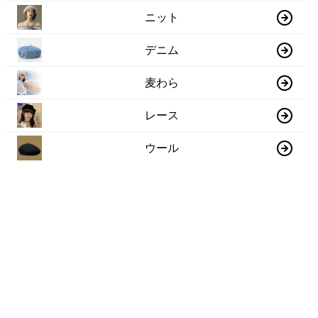
ニット
デニム
麦わら
レース
ウール