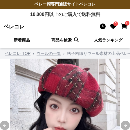
ベレー帽
専門通販サイト
ベレコレ
10,000
円以上のご購入で送料無料
0
0
ベレコレ
新着商品
商品を検索
人気ランキング
ベレコレ TOP
›
ウールの一覧
›
格子柄織りウール素材の上品ベレ
Previous slide
Ne