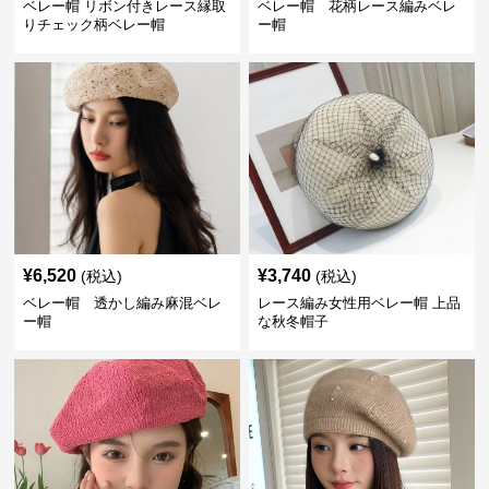
ベレー帽 リボン付きレース縁取
ベレー帽 花柄レース編みベレ
りチェック柄ベレー帽
ー帽
¥
6,520
¥
3,740
(税込)
(税込)
ベレー帽 透かし編み麻混ベレ
レース編み女性用ベレー帽 上品
ー帽
な秋冬帽子