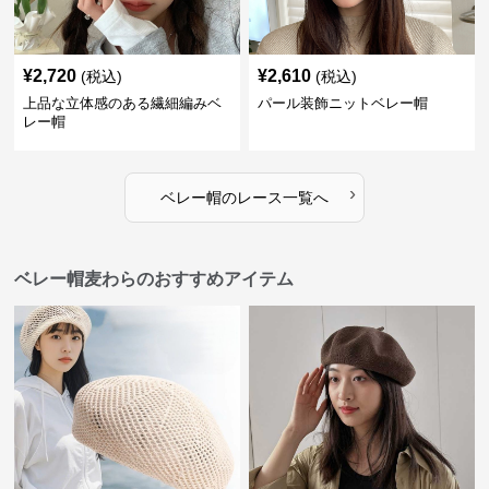
¥
2,720
¥
2,610
(税込)
(税込)
上品な立体感のある繊細編みベ
パール装飾ニットベレー帽
レー帽
›
ベレー帽
の
レース
一覧へ
ベレー帽麦わらのおすすめアイテム