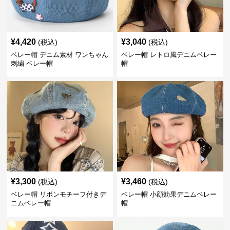
¥
4,420
¥
3,040
(税込)
(税込)
ベレー帽 デニム素材 ワンちゃん
ベレー帽 レトロ風デニムベレー
刺繍 ベレー帽
帽
¥
3,300
¥
3,460
(税込)
(税込)
ベレー帽 リボンモチーフ付きデ
ベレー帽 小顔効果デニムベレー
ニムベレー帽
帽