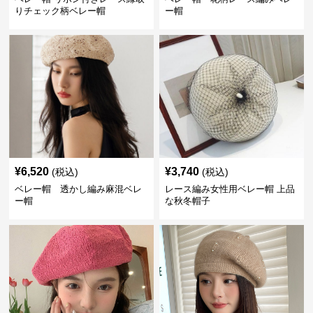
りチェック柄ベレー帽
ー帽
¥
6,520
¥
3,740
(税込)
(税込)
ベレー帽 透かし編み麻混ベレ
レース編み女性用ベレー帽 上品
ー帽
な秋冬帽子