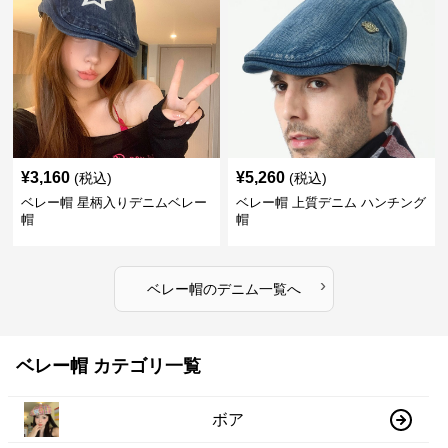
¥
3,160
¥
5,260
(税込)
(税込)
ベレー帽 星柄入りデニムベレー
ベレー帽 上質デニム ハンチング
帽
帽
›
ベレー帽
の
デニム
一覧へ
ベレー帽 カテゴリ一覧
ボア