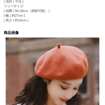
| 項目 | 寸法 |
フリーサイズ
| 頭囲 | 56-58cm（調節可能） |
| 幅 | 約27cm |
| 高さ | 約10cm |
商品画像