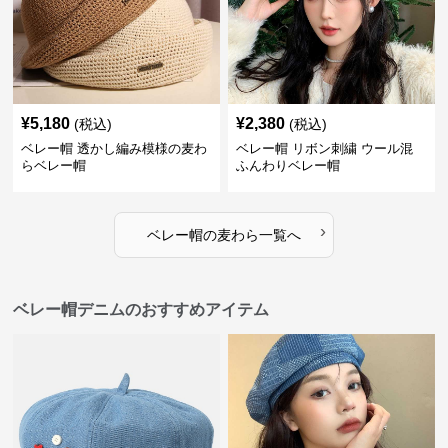
¥
5,180
¥
2,380
(税込)
(税込)
ベレー帽 透かし編み模様の麦わ
ベレー帽 リボン刺繍 ウール混
らベレー帽
ふんわりベレー帽
›
ベレー帽
の
麦わら
一覧へ
ベレー帽デニムのおすすめアイテム