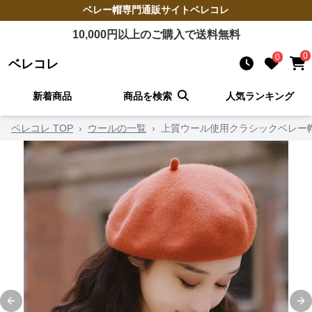
ベレー帽
専門通販サイト
ベレコレ
10,000
円以上のご購入で送料無料
0
0
ベレコレ
新着商品
商品を検索
人気ランキング
ベレコレ TOP
›
ウールの一覧
›
上質ウール使用クラシックベレー
Previous slide
Ne