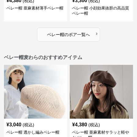
¥
4,380
¥
3,300
(税込)
(税込)
ベレー帽 亜麻素材薄手ベレー帽
ベレー帽 小顔効果抜群の高品質
ベレー帽
›
ベレー帽
の
ボア
一覧へ
ベレー帽麦わらのおすすめアイテム
¥
3,040
¥
4,380
(税込)
(税込)
ベレー帽 透かし編みベレー帽
ベレー帽 亜麻素材サラッと軽や