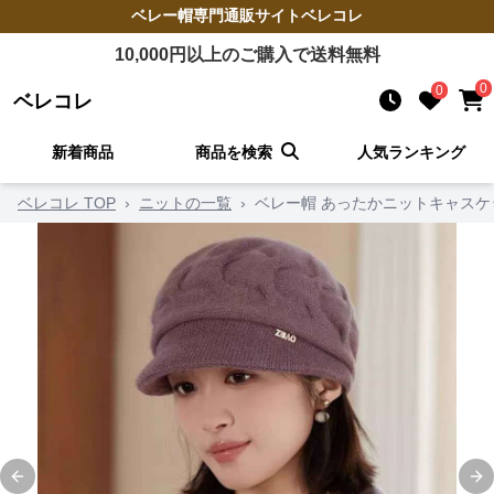
ベレー帽
専門通販サイト
ベレコレ
10,000
円以上のご購入で送料無料
0
0
ベレコレ
新着商品
商品を検索
人気ランキング
ベレコレ TOP
›
ニットの一覧
›
ベレー帽 あったかニットキャスケ
Previous slide
Ne