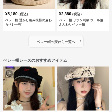
¥
5,180
¥
2,380
(税込)
(税込)
ベレー帽 透かし編み模様の麦わ
ベレー帽 リボン刺繍 ウール混
らベレー帽
ふんわりベレー帽
›
ベレー帽
の
麦わら
一覧へ
ベレー帽レースのおすすめアイテム