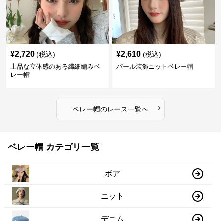
¥
2,720
¥
2,610
(税込)
(税込)
上品な立体感のある繊細編みベ
パール装飾ニットベレー帽
レー帽
›
ベレー帽
の
レース
一覧へ
ベレー帽 カテゴリ一覧
ボア
ニット
デニム