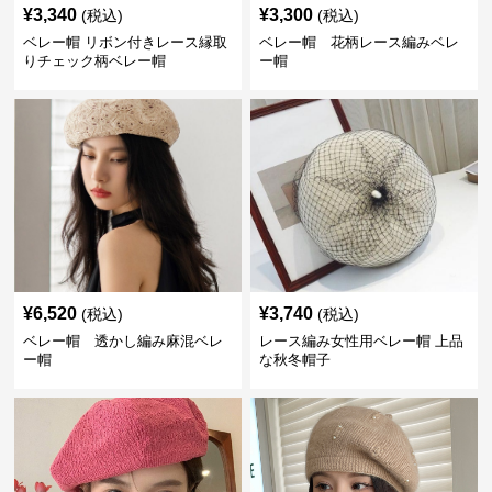
¥
3,340
¥
3,300
(税込)
(税込)
ベレー帽 リボン付きレース縁取
ベレー帽 花柄レース編みベレ
りチェック柄ベレー帽
ー帽
¥
6,520
¥
3,740
(税込)
(税込)
ベレー帽 透かし編み麻混ベレ
レース編み女性用ベレー帽 上品
ー帽
な秋冬帽子