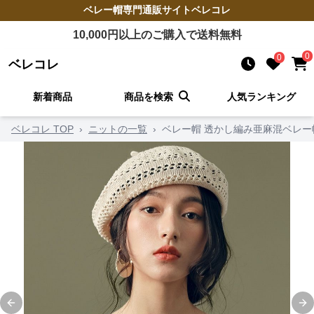
ベレー帽
専門通販サイト
ベレコレ
10,000
円以上のご購入で送料無料
0
0
ベレコレ
新着商品
商品を検索
人気ランキング
ベレコレ TOP
›
ニットの一覧
›
ベレー帽 透かし編み亜麻混ベレー
Previous slide
Ne