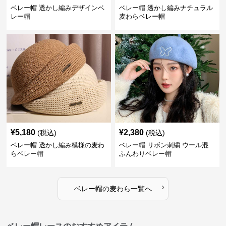
ベレー帽 透かし編みデザインベ
ベレー帽 透かし編みナチュラル
レー帽
麦わらベレー帽
¥
5,180
¥
2,380
(税込)
(税込)
ベレー帽 透かし編み模様の麦わ
ベレー帽 リボン刺繍 ウール混
らベレー帽
ふんわりベレー帽
›
ベレー帽
の
麦わら
一覧へ