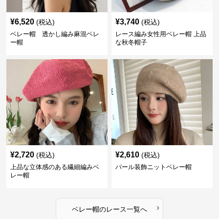
¥
6,520
¥
3,740
(税込)
(税込)
ベレー帽 透かし編み麻混ベレ
レース編み女性用ベレー帽 上品
ー帽
な秋冬帽子
¥
2,720
¥
2,610
(税込)
(税込)
上品な立体感のある繊細編みベ
パール装飾ニットベレー帽
レー帽
›
ベレー帽
の
レース
一覧へ