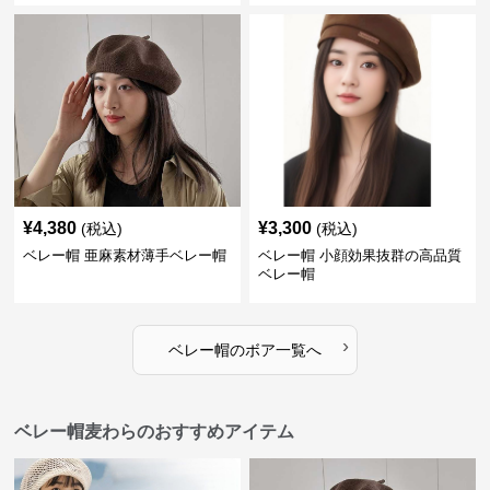
¥
4,380
¥
3,300
(税込)
(税込)
ベレー帽 亜麻素材薄手ベレー帽
ベレー帽 小顔効果抜群の高品質
ベレー帽
›
ベレー帽
の
ボア
一覧へ
ベレー帽麦わらのおすすめアイテム