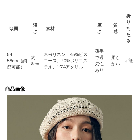
折
り
深
厚
質
頭囲
素材
た
さ
さ
感
た
み
薄手
54-
20%リネン、45%ビス
約
で通
柔ら
58cm（調
コース、20%ポリエス
可能
8cm
気性
かい
節可能）
テル、15%アクリル
あり
商品画像