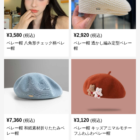
¥
3,580
¥
2,920
(税込)
(税込)
ベレー帽 八角形チェック柄ベレ
ベレー帽 透かし編み定型ベレー
ー帽
帽
¥
7,360
¥
3,120
(税込)
(税込)
ベレー帽 和紙素材折りたたみベ
ベレー帽 キッズアニマルモチー
レー帽
フふわふわベレー帽