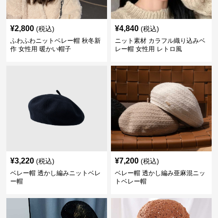
¥
2,800
¥
4,840
(税込)
(税込)
ふわふわニットベレー帽 秋冬新
ニット素材 カラフル織り込みベ
作 女性用 暖かい帽子
レー帽 女性用 レトロ風
¥
3,220
¥
7,200
(税込)
(税込)
ベレー帽 透かし編みニットベレ
ベレー帽 透かし編み亜麻混ニッ
ー帽
トベレー帽