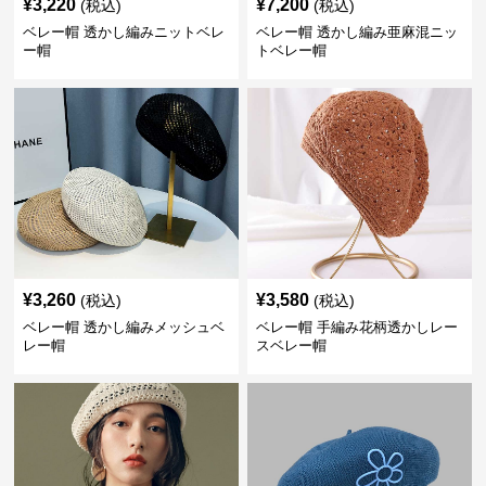
¥
3,220
¥
7,200
(税込)
(税込)
ベレー帽 透かし編みニットベレ
ベレー帽 透かし編み亜麻混ニッ
ー帽
トベレー帽
¥
3,260
¥
3,580
(税込)
(税込)
ベレー帽 透かし編みメッシュベ
ベレー帽 手編み花柄透かしレー
レー帽
スベレー帽