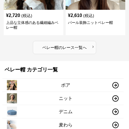
¥
2,720
¥
2,610
(税込)
(税込)
上品な立体感のある繊細編みベ
パール装飾ニットベレー帽
レー帽
›
ベレー帽
の
レース
一覧へ
ベレー帽 カテゴリ一覧
ボア
ニット
デニム
麦わら