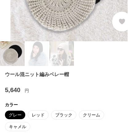
ウール混ニット編みベレー帽
5,640
円
カラー
グレー
レッド
ブラック
クリーム
キャメル