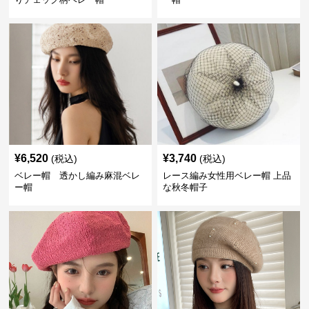
¥
6,520
¥
3,740
(税込)
(税込)
ベレー帽 透かし編み麻混ベレ
レース編み女性用ベレー帽 上品
ー帽
な秋冬帽子