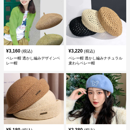
¥
3,160
¥
3,220
(税込)
(税込)
ベレー帽 透かし編みデザインベ
ベレー帽 透かし編みナチュラル
レー帽
麦わらベレー帽
¥
5,180
¥
2,380