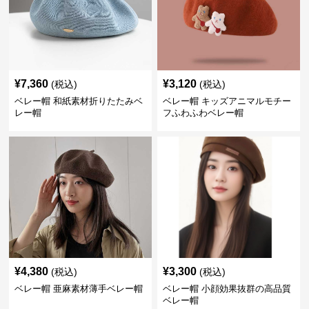
¥
7,360
¥
3,120
(税込)
(税込)
ベレー帽 和紙素材折りたたみベ
ベレー帽 キッズアニマルモチー
レー帽
フふわふわベレー帽
¥
4,380
¥
3,300
(税込)
(税込)
ベレー帽 亜麻素材薄手ベレー帽
ベレー帽 小顔効果抜群の高品質
ベレー帽