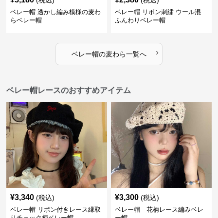
(税込)
(税込)
ベレー帽 透かし編み模様の麦わ
ベレー帽 リボン刺繍 ウール混
らベレー帽
ふんわりベレー帽
›
ベレー帽
の
麦わら
一覧へ
ベレー帽レースのおすすめアイテム
¥
3,340
¥
3,300
(税込)
(税込)
ベレー帽 リボン付きレース縁取
ベレー帽 花柄レース編みベレ
りチェック柄ベレー帽
ー帽