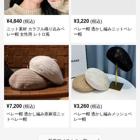
¥
4,840
¥
3,220
(税込)
(税込)
ニット素材 カラフル織り込みベ
ベレー帽 透かし編みニットベレ
レー帽 女性用 レトロ風
ー帽
¥
7,200
¥
3,260
(税込)
(税込)
ベレー帽 透かし編み亜麻混ニッ
ベレー帽 透かし編みメッシュベ
トベレー帽
レー帽
›