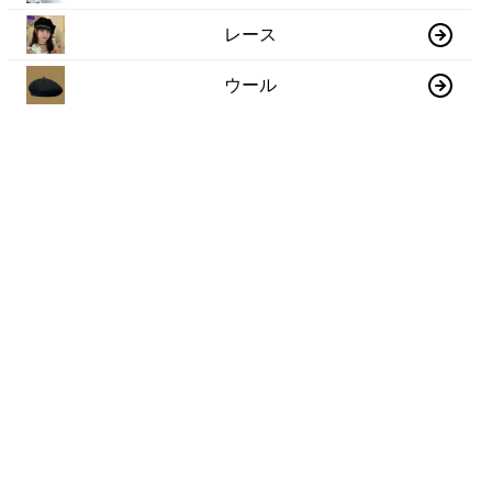
レース
ウール