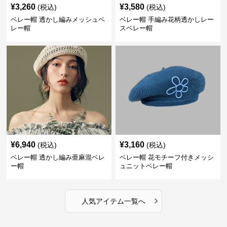
¥
3,260
¥
3,580
(税込)
(税込)
ベレー帽 透かし編みメッシュベ
ベレー帽 手編み花柄透かしレー
レー帽
スベレー帽
¥
6,940
¥
3,160
(税込)
(税込)
ベレー帽 透かし編み亜麻混ベレ
ベレー帽 花モチーフ付きメッシ
ー帽
ュニットベレー帽
›
人気アイテム一覧へ