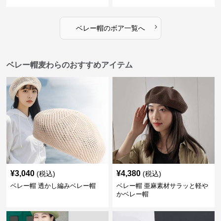
›
ベレー帽
の
ボア
一覧へ
ベレー帽麦わらのおすすめアイテム
¥
3,040
¥
4,380
(税込)
(税込)
ベレー帽 透かし編みベレー帽
ベレー帽 亜麻素材サラッと軽や
かベレー帽