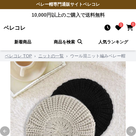
ベレー帽
専門通販サイト
ベレコレ
10,000
円以上のご購入で送料無料
0
0
ベレコレ
新着商品
商品を検索
人気ランキング
ベレコレ TOP
›
ニットの一覧
›
ウール混ニット編みベレー帽
Previous slide
Ne