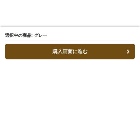
選択中の商品: グレー
選択中の商品: グレー
購入画面に進む
購入画面に進む
ベレコレ
について