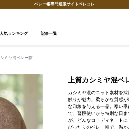
ベレー帽
専門通販サイト
ベレコレ
人気ランキング
記事一覧
カシミヤ混ベレー帽
上質カシミヤ混ベ
カシミヤ混のニット素材を採
触りが魅力。柔らかな質感が
な印象を与える一品。寒い季
で、普段使いから特別な日ま
が、どんなコーディネートに
ぴったりのベレー帽で、温か