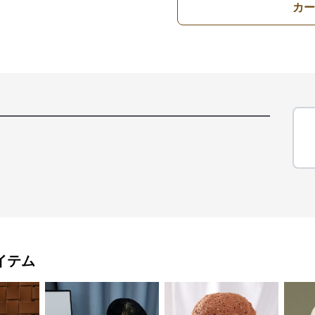
カー
イテム