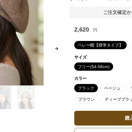
ご注文確定か
2,620
円
ベレー帽【標準タイプ】
Next slide
サイズ
フリー(54-58cm)
カラー
ブラック
ベージュ
ブラウン
ディープブラ
購