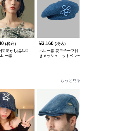
40
¥
3,160
¥
5,680
(税込)
(税込)
(税込)
ー帽 透かし編み亜
ベレー帽 花モチーフ付
ベレー帽 薄手軽量フレ
ベレー帽
きメッシュニットベレー
ンチベレー帽
帽
もっと見る