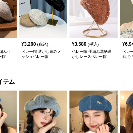
¥
3,260
¥
3,580
¥
6,9
(税込)
(税込)
編み亜
ベレー帽 透かし編みメ
ベレー帽 手編み花柄透
ベレ
ー帽
ッシュベレー帽
かしレースベレー帽
麻混
イテム