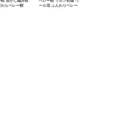
ー帽 透かし編み模
ベレー帽 リボン刺繍 ウ
ベレー帽 つば付きメッ
麦わらベレー帽
ール混 ふんわりベレー
シュベレー帽
帽