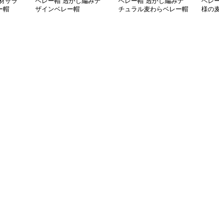
材サラ
ベレー帽 透かし編みデ
ベレー帽 透かし編みナ
ベレ
ー帽
ザインベレー帽
チュラル麦わらベレー帽
様の