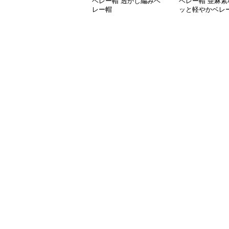
ベレー帽 透かし編みベ
ベレー帽 亜麻素
レー帽
ッと軽やかベレ