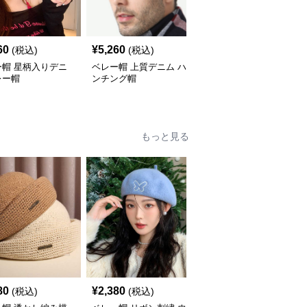
60
¥
5,260
¥
3,300
(税込)
(税込)
(税込)
ー帽 星柄入りデニ
ベレー帽 上質デニム ハ
ベレー帽 カジュアル風
レー帽
ンチング帽
デニムハンチング帽
もっと見る
80
¥
2,380
¥
2,960
(税込)
(税込)
(税込)