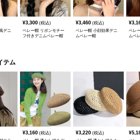
¥
3,300
¥
3,460
¥
3,1
(税込)
(税込)
風デニ
ベレー帽 リボンモチー
ベレー帽 小顔効果デニ
ベレ
フ付きデニムベレー帽
ムベレー帽
ムベ
イテム
¥
3,160
¥
3,220
¥
5,1
(税込)
(税込)