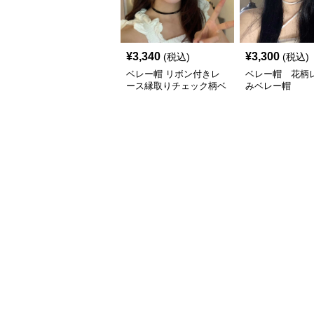
¥
3,340
¥
3,300
(税込)
(税込)
ベレー帽 リボン付きレ
ベレー帽 花柄
ース縁取りチェック柄ベ
みベレー帽
レー帽