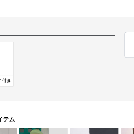
ド付き
イテム