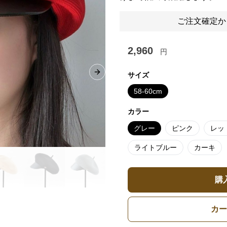
ご注文確定か
2,960
円
サイズ
Next slide
58-60cm
カラー
グレー
ピンク
レッ
ライトブルー
カーキ
購
カー