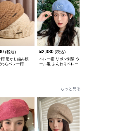
80
¥
2,380
¥
2,960
(税込)
(税込)
(税込)
ー帽 透かし編み模
ベレー帽 リボン刺繍 ウ
ベレー帽 つば付きメッ
麦わらベレー帽
ール混 ふんわりベレー
シュベレー帽
帽
もっと見る