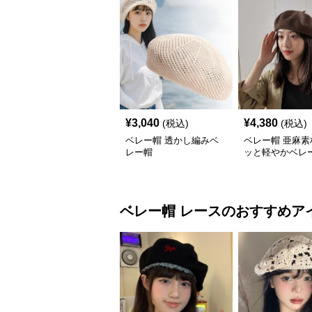
¥
3,040
¥
4,380
(税込)
(税込)
ベレー帽 透かし編みベ
ベレー帽 亜麻素
レー帽
ッと軽やかベレ
ベレー帽
レース
のおすすめア