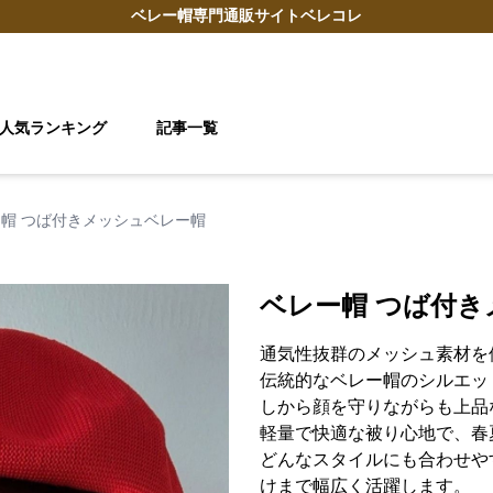
ベレー帽
専門通販サイト
ベレコレ
人気ランキング
記事一覧
帽 つば付きメッシュベレー帽
ベレー帽 つば付
通気性抜群のメッシュ素材を
伝統的なベレー帽のシルエッ
しから顔を守りながらも上品
軽量で快適な被り心地で、春
どんなスタイルにも合わせや
けまで幅広く活躍します。