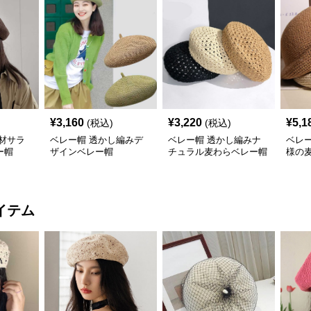
¥
3,160
¥
3,220
¥
5,1
(税込)
(税込)
材サラ
ベレー帽 透かし編みデ
ベレー帽 透かし編みナ
ベレ
ー帽
ザインベレー帽
チュラル麦わらベレー帽
様の
イテム