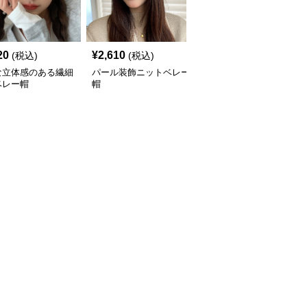
20
¥
2,610
¥
3,300
(税込)
(税込)
(税込)
な立体感のある繊細
パール装飾ニットベレー
ベレー帽 上品なレース
ベレー帽
帽
模様のベレー帽