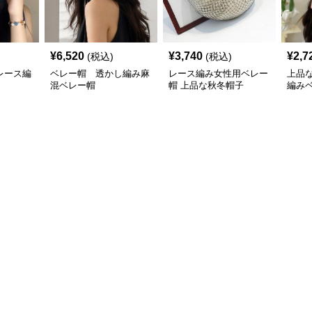
¥
6,520
¥
3,740
¥
2,7
(税込)
(税込)
レース編
ベレー帽 透かし編み麻
レース編み女性用ベレー
上品
混ベレー帽
帽 上品な秋冬帽子
編み