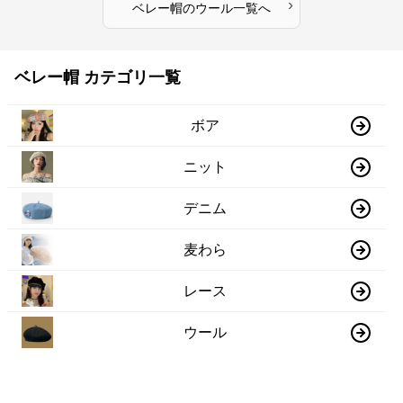
›
ベレー帽
の
ウール
一覧へ
ベレー帽 カテゴリ一覧
ボア
ニット
デニム
麦わら
レース
ウール