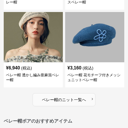
レー帽
スベレー帽
¥
6,940
¥
3,160
(税込)
(税込)
ベレー帽 透かし編み亜麻混ベレ
ベレー帽 花モチーフ付きメッシ
ー帽
ュニットベレー帽
›
ベレー帽
の
ニット
一覧へ
ベレー帽ボアのおすすめアイテム