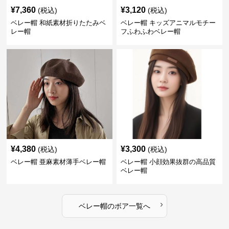
¥
7,360
¥
3,120
(税込)
(税込)
ベレー帽 和紙素材折りたたみベ
ベレー帽 キッズアニマルモチー
レー帽
フふわふわベレー帽
¥
4,380
¥
3,300
(税込)
(税込)
ベレー帽 亜麻素材薄手ベレー帽
ベレー帽 小顔効果抜群の高品質
ベレー帽
›
ベレー帽
の
ボア
一覧へ