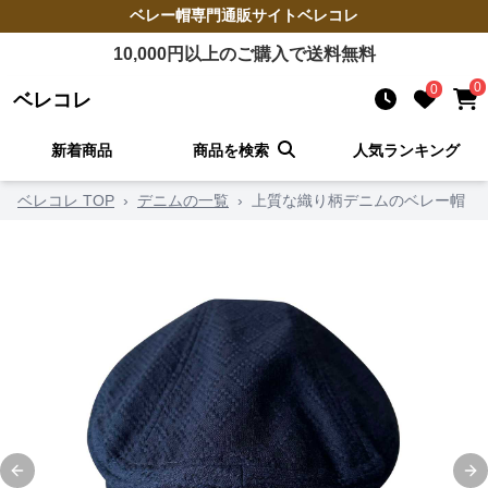
ベレー帽
専門通販サイト
ベレコレ
10,000
円以上のご購入で送料無料
0
0
ベレコレ
新着商品
商品を検索
人気ランキング
ベレコレ TOP
›
デニムの一覧
›
上質な織り柄デニムのベレー帽
Previous slide
Ne