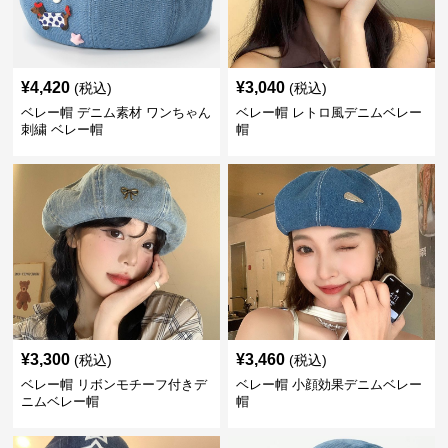
¥
4,420
¥
3,040
(税込)
(税込)
ベレー帽 デニム素材 ワンちゃん
ベレー帽 レトロ風デニムベレー
刺繍 ベレー帽
帽
¥
3,300
¥
3,460
(税込)
(税込)
ベレー帽 リボンモチーフ付きデ
ベレー帽 小顔効果デニムベレー
ニムベレー帽
帽