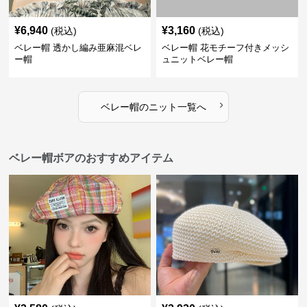
¥
6,940
¥
3,160
(税込)
(税込)
ベレー帽 透かし編み亜麻混ベレ
ベレー帽 花モチーフ付きメッシ
ー帽
ュニットベレー帽
›
ベレー帽
の
ニット
一覧へ
ベレー帽ボアのおすすめアイテム