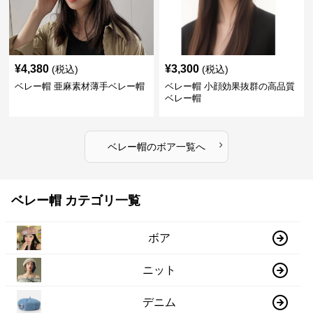
¥
4,380
¥
3,300
(税込)
(税込)
ベレー帽 亜麻素材薄手ベレー帽
ベレー帽 小顔効果抜群の高品質
ベレー帽
›
ベレー帽
の
ボア
一覧へ
ベレー帽 カテゴリ一覧
ボア
ニット
デニム