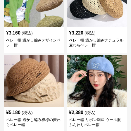
¥
3,160
¥
3,220
(税込)
(税込)
ベレー帽 透かし編みデザインベ
ベレー帽 透かし編みナチュラル
レー帽
麦わらベレー帽
¥
5,180
¥
2,380
(税込)
(税込)
ベレー帽 透かし編み模様の麦わ
ベレー帽 リボン刺繍 ウール混
らベレー帽
ふんわりベレー帽