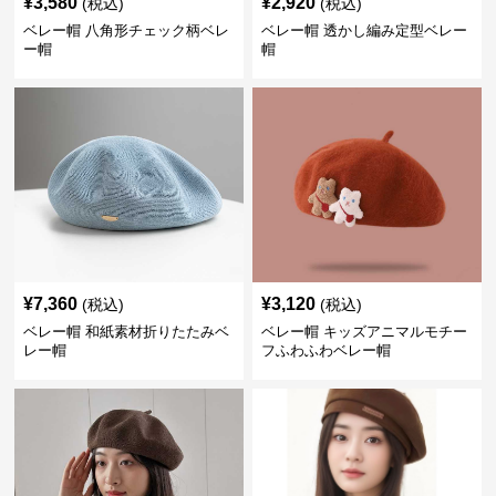
¥
3,580
¥
2,920
(税込)
(税込)
ベレー帽 八角形チェック柄ベレ
ベレー帽 透かし編み定型ベレー
ー帽
帽
¥
7,360
¥
3,120
(税込)
(税込)
ベレー帽 和紙素材折りたたみベ
ベレー帽 キッズアニマルモチー
レー帽
フふわふわベレー帽