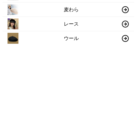
麦わら
レース
ウール