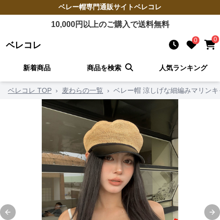
ベレー帽
専門通販サイト
ベレコレ
10,000
円以上のご購入で送料無料
0
0
ベレコレ
新着商品
商品を検索
人気ランキング
ベレコレ TOP
›
麦わらの一覧
›
ベレー帽 涼しげな細編みマリンキ
Previous slide
Ne