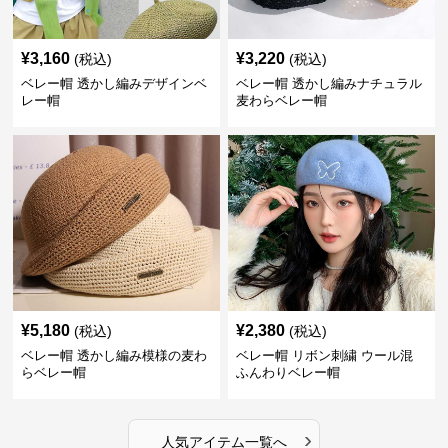
¥
3,160
¥
3,220
(税込)
(税込)
ベレー帽 透かし編みデザインベ
ベレー帽 透かし編みナチュラル
レー帽
麦わらベレー帽
¥
5,180
¥
2,380
(税込)
(税込)
ベレー帽 透かし編み模様の麦わ
ベレー帽 リボン刺繍 ウール混
らベレー帽
ふんわりベレー帽
›
人気アイテム一覧へ