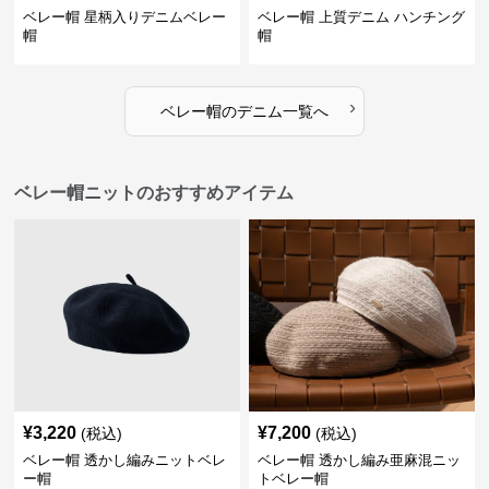
ベレー帽 星柄入りデニムベレー
ベレー帽 上質デニム ハンチング
帽
帽
›
ベレー帽
の
デニム
一覧へ
ベレー帽ニットのおすすめアイテム
¥
3,220
¥
7,200
(税込)
(税込)
ベレー帽 透かし編みニットベレ
ベレー帽 透かし編み亜麻混ニッ
ー帽
トベレー帽