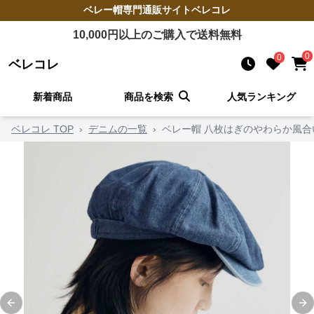
ベレー帽
専門通販サイト
ベレコレ
10,000
円以上のご購入で送料無料
0
0
ベレコレ
新着商品
商品を検索
人気ランキング
ベレコレ TOP
›
デニムの一覧
›
ベレー帽 八枚はぎのやわらか風合
Previous slide
Ne