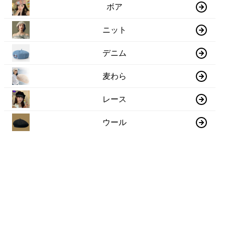
ボア
ニット
デニム
麦わら
レース
ウール