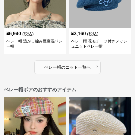
¥
6,940
¥
3,160
(税込)
(税込)
ベレー帽 透かし編み亜麻混ベレ
ベレー帽 花モチーフ付きメッシ
ー帽
ュニットベレー帽
›
ベレー帽
の
ニット
一覧へ
ベレー帽ボアのおすすめアイテム