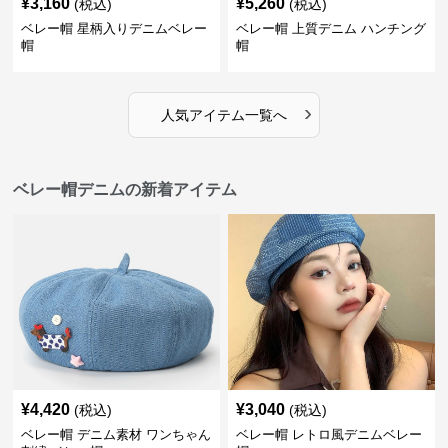
¥
3,160
¥
5,260
(税込)
(税込)
ベレー帽 星柄入りデニムベレー
ベレー帽 上質デニム ハンチング
帽
帽
›
人気アイテム一覧へ
ベレー帽デニムの新着アイテム
¥
4,420
¥
3,040
(税込)
(税込)
ベレー帽 デニム素材 ワンちゃん
ベレー帽 レトロ風デニムベレー