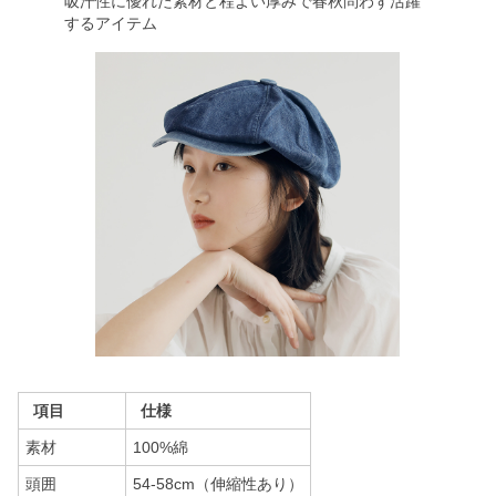
吸汗性に優れた素材と程よい厚みで春秋問わず活躍
するアイテム
項目
仕様
素材
100%綿
頭囲
54-58cm（伸縮性あり）