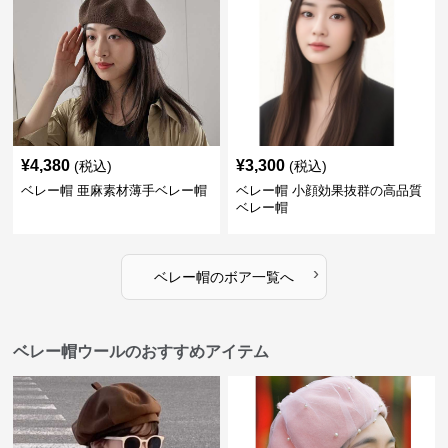
¥
4,380
¥
3,300
(税込)
(税込)
ベレー帽 亜麻素材薄手ベレー帽
ベレー帽 小顔効果抜群の高品質
ベレー帽
›
ベレー帽
の
ボア
一覧へ
ベレー帽ウールのおすすめアイテム