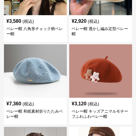
¥
3,580
¥
2,920
(税込)
(税込)
ベレー帽 八角形チェック柄ベレ
ベレー帽 透かし編み定型ベレー
ー帽
帽
¥
7,360
¥
3,120
(税込)
(税込)
ベレー帽 和紙素材折りたたみベ
ベレー帽 キッズアニマルモチー
レー帽
フふわふわベレー帽