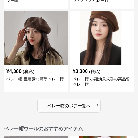
レー帽
フふわふわベレー帽
¥
4,380
¥
3,300
(税込)
(税込)
ベレー帽 亜麻素材薄手ベレー帽
ベレー帽 小顔効果抜群の高品質
ベレー帽
›
ベレー帽
の
ボア
一覧へ
ベレー帽ウールのおすすめアイテム