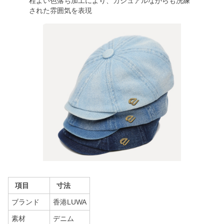
程よい色落ち加工により、カジュアルながらも洗練
された雰囲気を表現
項目
寸法
ブランド
香港LUWA
素材
デニム