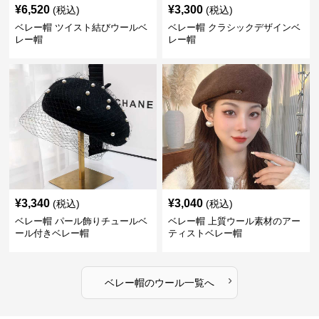
¥
6,520
¥
3,300
(税込)
(税込)
ベレー帽 ツイスト結びウールベ
ベレー帽 クラシックデザインベ
レー帽
レー帽
¥
3,340
¥
3,040
(税込)
(税込)
ベレー帽 パール飾りチュールベ
ベレー帽 上質ウール素材のアー
ール付きベレー帽
ティストベレー帽
›
ベレー帽
の
ウール
一覧へ