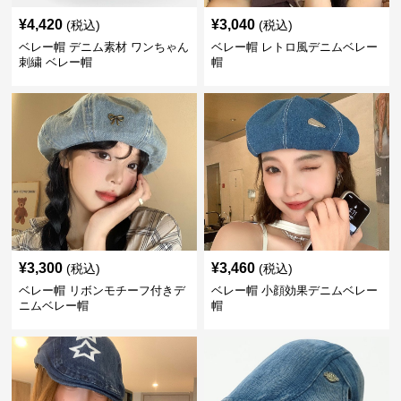
¥
4,420
¥
3,040
(税込)
(税込)
ベレー帽 デニム素材 ワンちゃん
ベレー帽 レトロ風デニムベレー
刺繍 ベレー帽
帽
¥
3,300
¥
3,460
(税込)
(税込)
ベレー帽 リボンモチーフ付きデ
ベレー帽 小顔効果デニムベレー
ニムベレー帽
帽