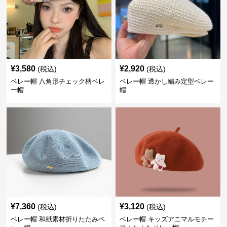
¥
3,580
¥
2,920
(税込)
(税込)
ベレー帽 八角形チェック柄ベレ
ベレー帽 透かし編み定型ベレー
ー帽
帽
¥
7,360
¥
3,120
(税込)
(税込)
ベレー帽 和紙素材折りたたみベ
ベレー帽 キッズアニマルモチー