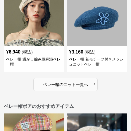
¥
6,940
¥
3,160
(税込)
(税込)
ベレー帽 透かし編み亜麻混ベレ
ベレー帽 花モチーフ付きメッシ
ー帽
ュニットベレー帽
›
ベレー帽
の
ニット
一覧へ
ベレー帽ボアのおすすめアイテム