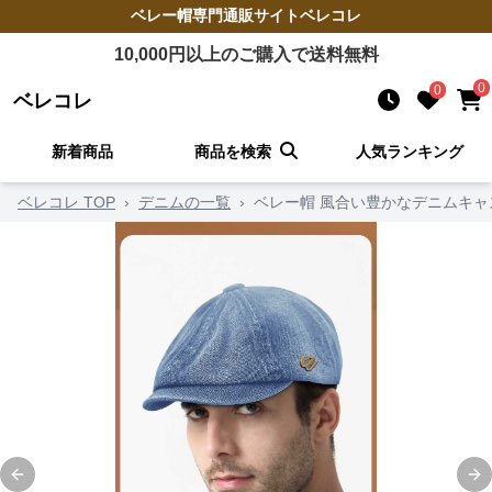
ベレー帽
専門通販サイト
ベレコレ
10,000
円以上のご購入で送料無料
0
0
ベレコレ
新着商品
商品を検索
人気ランキング
ベレコレ TOP
›
デニムの一覧
›
ベレー帽 風合い豊かなデニムキャ
Previous slide
Ne