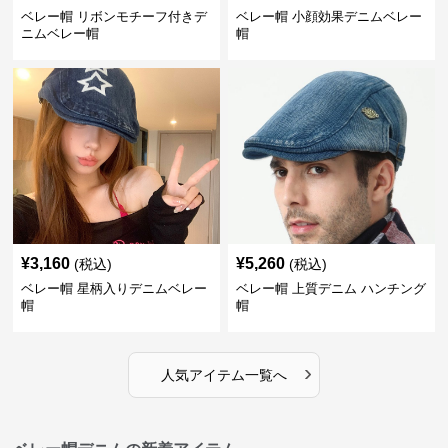
ベレー帽 リボンモチーフ付きデ
ベレー帽 小顔効果デニムベレー
ニムベレー帽
帽
¥
3,160
¥
5,260
(税込)
(税込)
ベレー帽 星柄入りデニムベレー
ベレー帽 上質デニム ハンチング
帽
帽
›
人気アイテム一覧へ