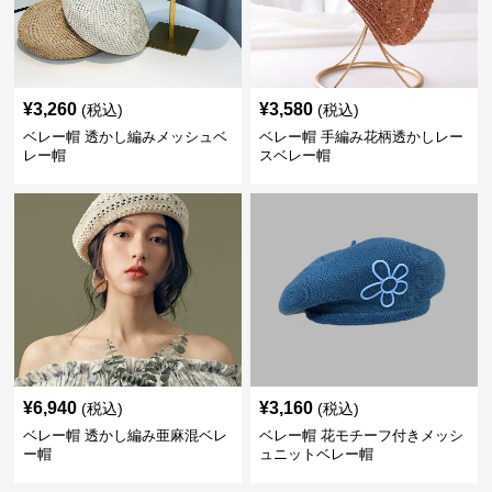
¥
3,260
¥
3,580
(税込)
(税込)
ベレー帽 透かし編みメッシュベ
ベレー帽 手編み花柄透かしレー
レー帽
スベレー帽
¥
6,940
¥
3,160
(税込)
(税込)
ベレー帽 透かし編み亜麻混ベレ
ベレー帽 花モチーフ付きメッシ
ー帽
ュニットベレー帽