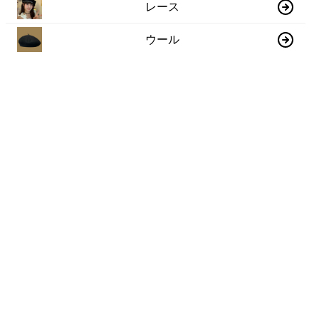
レース
ウール