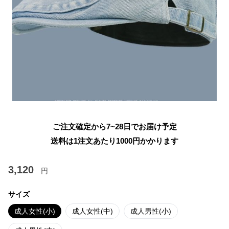
ご注文確定から7~28日でお届け予定
送料は1注文あたり
1000
円かかります
3,120
円
サイズ
成人女性(小)
成人女性(中)
成人男性(小)