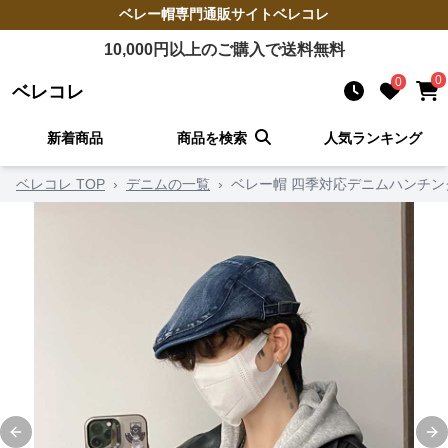
ベレー帽
専門通販サイト
ベレコレ
10,000
円以上のご購入で送料無料
0
0
ベレコレ
新着商品
商品を検索
人気ランキング
ベレコレ TOP
›
デニムの一覧
›
ベレー帽 四季対応デニムハンチン
Previous slide
Ne