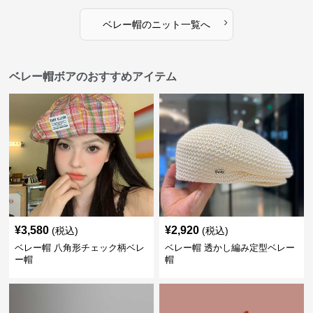
›
ベレー帽
の
ニット
一覧へ
ベレー帽ボアのおすすめアイテム
¥
3,580
¥
2,920
(税込)
(税込)
ベレー帽 八角形チェック柄ベレ
ベレー帽 透かし編み定型ベレー
ー帽
帽