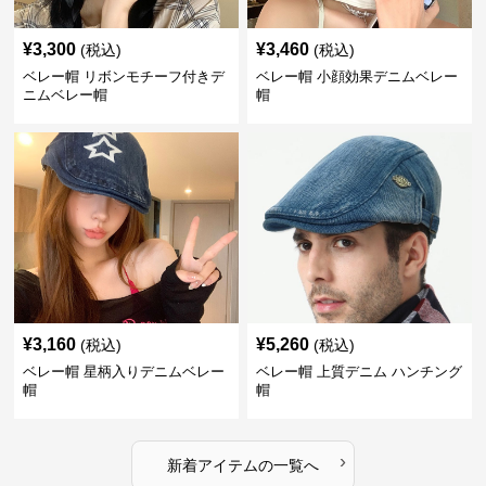
¥
3,300
¥
3,460
(税込)
(税込)
ベレー帽 リボンモチーフ付きデ
ベレー帽 小顔効果デニムベレー
ニムベレー帽
帽
¥
3,160
¥
5,260
(税込)
(税込)
ベレー帽 星柄入りデニムベレー
ベレー帽 上質デニム ハンチング
帽
帽
›
新着アイテムの一覧へ