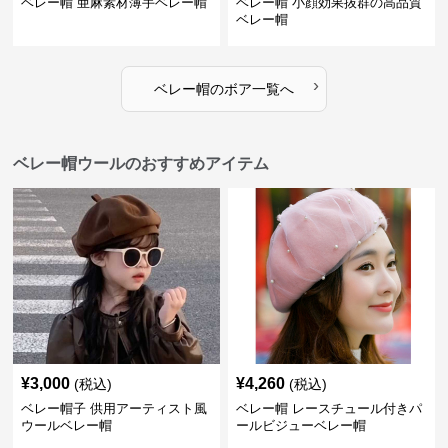
ベレー帽 亜麻素材薄手ベレー帽
ベレー帽 小顔効果抜群の高品質
ベレー帽
›
ベレー帽
の
ボア
一覧へ
ベレー帽ウールのおすすめアイテム
¥
3,000
¥
4,260
(税込)
(税込)
ベレー帽子 供用アーティスト風
ベレー帽 レースチュール付きパ
ウールベレー帽
ールビジューベレー帽