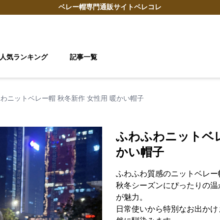
ベレー帽
専門通販サイト
ベレコレ
人気ランキング
記事一覧
わニットベレー帽 秋冬新作 女性用 暖かい帽子
ふわふわニットベレ
かい帽子
ふわふわ質感のニットベレー
秋冬シーズンにぴったりの温
が魅力。
日常使いから特別なお出かけ