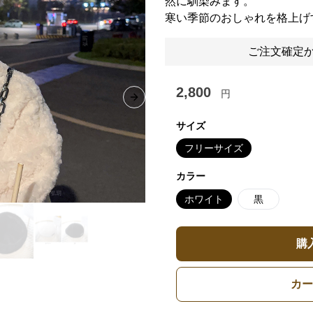
然に馴染みます。
寒い季節のおしゃれを格上げ
ご注文確定か
2,800
円
Next slide
サイズ
フリーサイズ
カラー
ホワイト
黒
購
カー