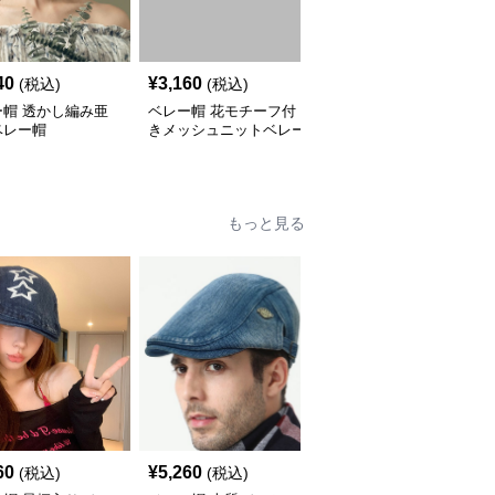
40
¥
3,160
¥
5,680
(税込)
(税込)
(税込)
ー帽 透かし編み亜
ベレー帽 花モチーフ付
ベレー帽 薄手軽量フレ
ベレー帽
きメッシュニットベレー
ンチベレー帽
帽
もっと見る
60
¥
5,260
¥
3,300
(税込)
(税込)
(税込)