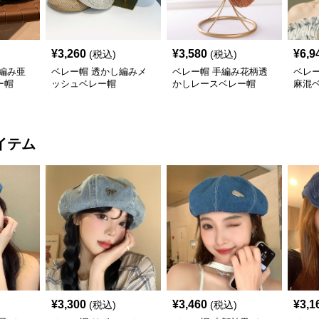
¥
3,260
¥
3,580
¥
6,9
(税込)
(税込)
編み亜
ベレー帽 透かし編みメ
ベレー帽 手編み花柄透
ベレ
ー帽
ッシュベレー帽
かしレースベレー帽
麻混
イテム
¥
3,300
¥
3,460
¥
3,1
(税込)
(税込)