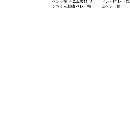
ベレー帽 デニム素材 ワ
ベレー帽 レトロ
ンちゃん刺繍 ベレー帽
ムベレー帽