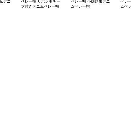
風デニ
ベレー帽 リボンモチー
ベレー帽 小顔効果デニ
ベレ
フ付きデニムベレー帽
ムベレー帽
ムベ