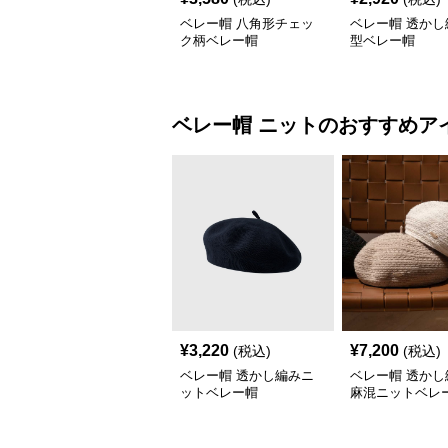
ベレー帽 八角形チェッ
ベレー帽 透かし
ク柄ベレー帽
型ベレー帽
ベレー帽
ニット
のおすすめア
¥
3,220
¥
7,200
(税込)
(税込)
ベレー帽 透かし編みニ
ベレー帽 透かし
ットベレー帽
麻混ニットベレ