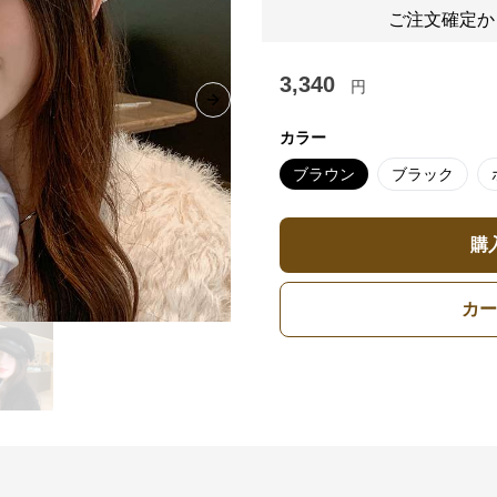
ご注文確定か
3,340
円
Next slide
カラー
ブラウン
ブラック
購
カー