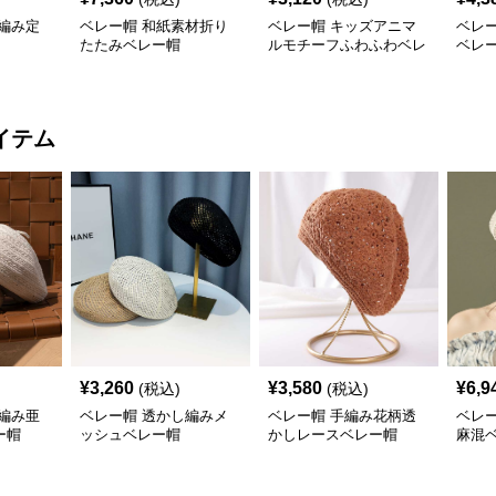
編み定
ベレー帽 和紙素材折り
ベレー帽 キッズアニマ
ベレ
たたみベレー帽
ルモチーフふわふわベレ
ベレ
ー帽
イテム
¥
3,260
¥
3,580
¥
6,9
(税込)
(税込)
編み亜
ベレー帽 透かし編みメ
ベレー帽 手編み花柄透
ベレ
ー帽
ッシュベレー帽
かしレースベレー帽
麻混