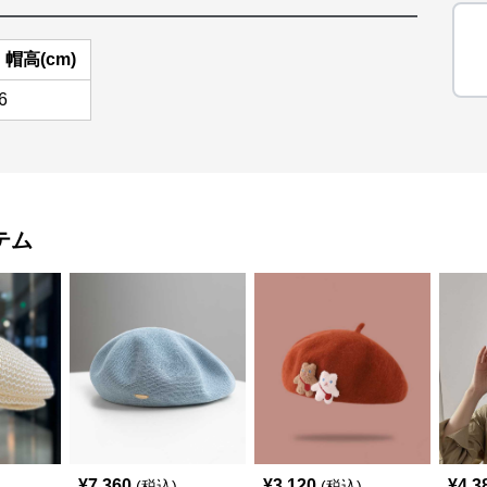
帽高(cm)
6
テム
¥
7,360
¥
3,120
¥
4,3
(税込)
(税込)