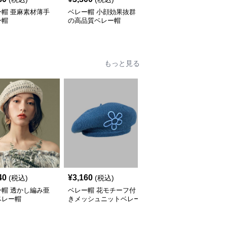
ー帽 亜麻素材薄手
ベレー帽 小顔効果抜群
ベレー帽 メッシュ通気
ー帽
の高品質ベレー帽
性ベレー帽
もっと見る
40
¥
3,160
¥
5,680
(税込)
(税込)
(税込)
ー帽 透かし編み亜
ベレー帽 花モチーフ付
ベレー帽 薄手軽量フレ
ベレー帽
きメッシュニットベレー
ンチベレー帽
帽