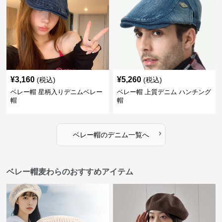
¥
3,160
¥
5,260
(税込)
(税込)
ベレー帽 星柄入りデニムベレー
ベレー帽 上質デニム ハンチング
帽
帽
›
ベレー帽
の
デニム
一覧へ
ベレー帽麦わらのおすすめアイテム