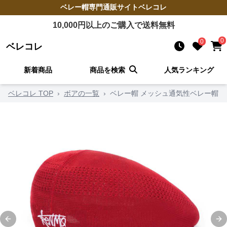
ベレー帽
専門通販サイト
ベレコレ
10,000
円以上のご購入で送料無料
0
0
ベレコレ
新着商品
商品を検索
人気ランキング
ベレコレ TOP
›
ボアの一覧
›
ベレー帽 メッシュ通気性ベレー帽
Previous slide
Ne