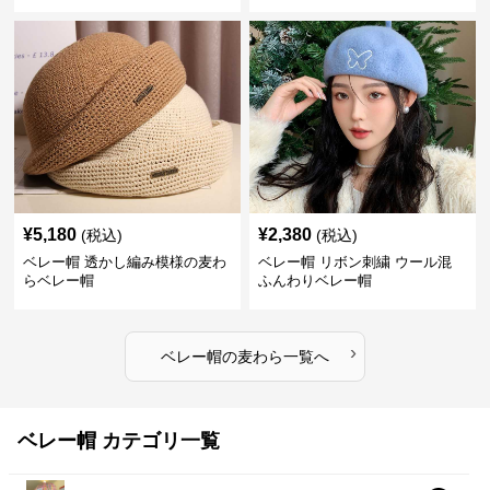
¥
5,180
¥
2,380
(税込)
(税込)
ベレー帽 透かし編み模様の麦わ
ベレー帽 リボン刺繍 ウール混
らベレー帽
ふんわりベレー帽
›
ベレー帽
の
麦わら
一覧へ
ベレー帽 カテゴリ一覧