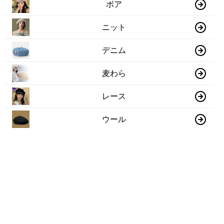
ボア
ニット
デニム
麦わら
レース
ウール