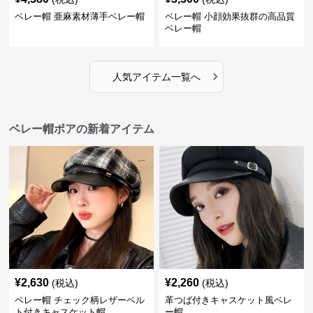
ベレー帽 亜麻素材薄手ベレー帽
ベレー帽 小顔効果抜群の高品質
ベレー帽
›
人気アイテム一覧へ
ベレー帽ボアの新着アイテム
¥
2,630
¥
2,260
(税込)
(税込)
ベレー帽 チェック柄レザーベル
革つば付きキャスケット風ベレ
ト付きキャスケット帽
ー帽