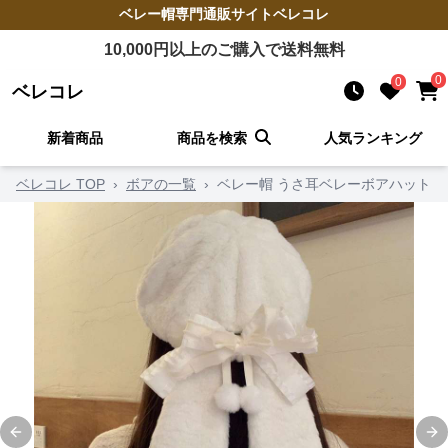
ベレー帽
専門通販サイト
ベレコレ
10,000
円以上のご購入で送料無料
0
0
ベレコレ
新着商品
商品を検索
人気ランキング
ベレコレ TOP
›
ボアの一覧
›
ベレー帽 うさ耳ベレーボアハット
Previous slide
Ne