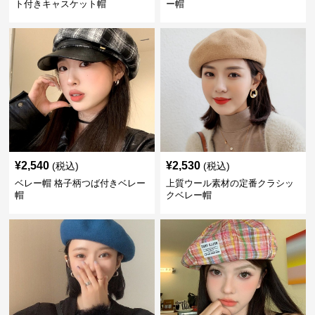
ト付きキャスケット帽
ー帽
¥
2,540
¥
2,530
(税込)
(税込)
ベレー帽 格子柄つば付きベレー
上質ウール素材の定番クラシッ
帽
クベレー帽