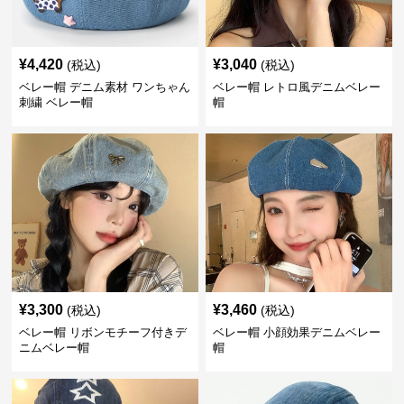
¥
4,420
¥
3,040
(税込)
(税込)
ベレー帽 デニム素材 ワンちゃん
ベレー帽 レトロ風デニムベレー
刺繍 ベレー帽
帽
¥
3,300
¥
3,460
(税込)
(税込)
ベレー帽 リボンモチーフ付きデ
ベレー帽 小顔効果デニムベレー
ニムベレー帽
帽