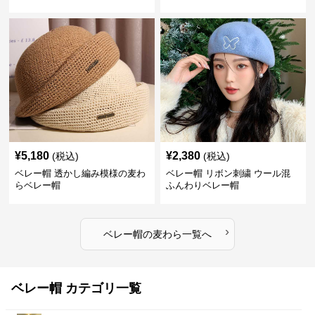
¥
5,180
¥
2,380
(税込)
(税込)
ベレー帽 透かし編み模様の麦わ
ベレー帽 リボン刺繍 ウール混
らベレー帽
ふんわりベレー帽
›
ベレー帽
の
麦わら
一覧へ
ベレー帽 カテゴリ一覧