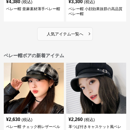
¥
4,380
¥
3,300
(税込)
(税込)
ベレー帽 亜麻素材薄手ベレー帽
ベレー帽 小顔効果抜群の高品質
ベレー帽
›
人気アイテム一覧へ
ベレー帽ボアの新着アイテム
¥
2,630
¥
2,260
(税込)
(税込)
ベレー帽 チェック柄レザーベル
革つば付きキャスケット風ベレ