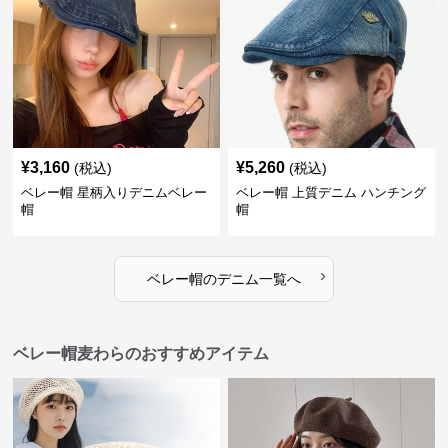
¥
3,160
¥
5,260
(税込)
(税込)
ベレー帽 星柄入りデニムベレー
ベレー帽 上質デニム ハンチング
帽
帽
›
ベレー帽
の
デニム
一覧へ
ベレー帽麦わらのおすすめアイテム