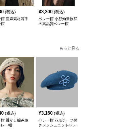
80
¥
3,300
¥
11,980
(税込)
(税込)
(税込)
ー帽 亜麻素材薄手
ベレー帽 小顔効果抜群
ベレー帽 メッシュ通気
ー帽
の高品質ベレー帽
性ベレー帽
もっと見る
40
¥
3,160
¥
5,680
(税込)
(税込)
(税込)
ー帽 透かし編み亜
ベレー帽 花モチーフ付
ベレー帽 薄手軽量フレ
ベレー帽
きメッシュニットベレー
ンチベレー帽