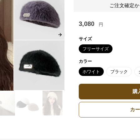
ご注文確定か
3,080
円
Next slide
サイズ
フリーサイズ
カラー
ホワイト
ブラック
購
カー