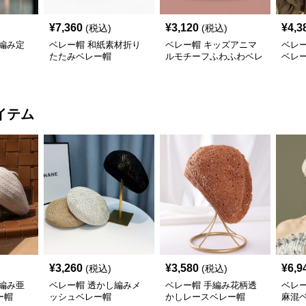
¥
7,360
¥
3,120
¥
4,3
(税込)
(税込)
編み定
ベレー帽 和紙素材折り
ベレー帽 キッズアニマ
ベレ
たたみベレー帽
ルモチーフふわふわベレ
ベレ
ー帽
イテム
¥
3,260
¥
3,580
¥
6,9
(税込)
(税込)
編み亜
ベレー帽 透かし編みメ
ベレー帽 手編み花柄透
ベレ
ー帽
ッシュベレー帽
かしレースベレー帽
麻混