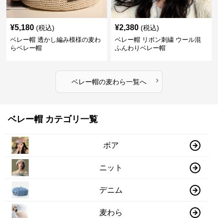
¥
5,180
¥
2,380
(税込)
(税込)
ベレー帽 透かし編み模様の麦わ
ベレー帽 リボン刺繍 ウール混
らベレー帽
ふんわりベレー帽
›
ベレー帽
の
麦わら
一覧へ
ベレー帽 カテゴリ一覧
ボア
ニット
デニム
麦わら