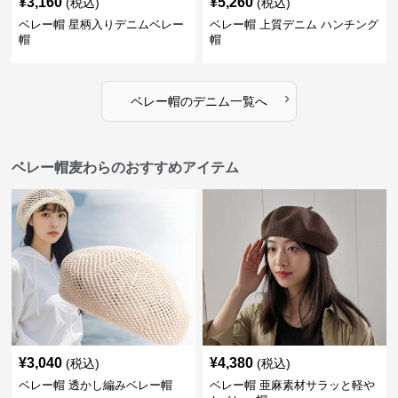
¥
3,160
¥
5,260
(税込)
(税込)
ベレー帽 星柄入りデニムベレー
ベレー帽 上質デニム ハンチング
帽
帽
›
ベレー帽
の
デニム
一覧へ
ベレー帽麦わらのおすすめアイテム
¥
3,040
¥
4,380
(税込)
(税込)
ベレー帽 透かし編みベレー帽
ベレー帽 亜麻素材サラッと軽や