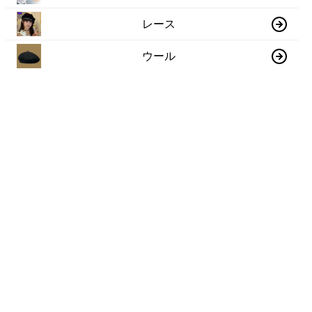
レース
ウール