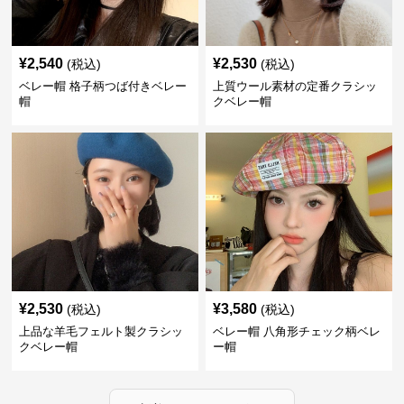
¥
2,540
¥
2,530
(税込)
(税込)
ベレー帽 格子柄つば付きベレー
上質ウール素材の定番クラシッ
帽
クベレー帽
¥
2,530
¥
3,580
(税込)
(税込)
上品な羊毛フェルト製クラシッ
ベレー帽 八角形チェック柄ベレ
クベレー帽
ー帽