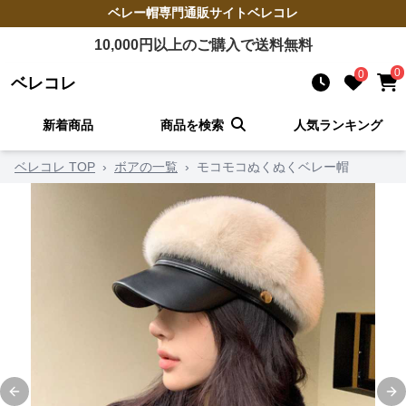
ベレー帽
専門通販サイト
ベレコレ
10,000
円以上のご購入で送料無料
0
0
ベレコレ
新着商品
商品を検索
人気ランキング
ベレコレ TOP
›
ボアの一覧
›
モコモコぬくぬくベレー帽
Previous slide
Ne