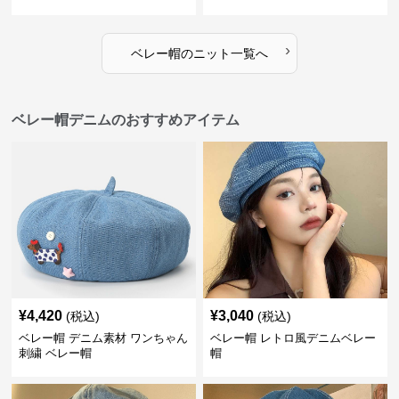
›
ベレー帽
の
ニット
一覧へ
ベレー帽デニムのおすすめアイテム
¥
4,420
¥
3,040
(税込)
(税込)
ベレー帽 デニム素材 ワンちゃん
ベレー帽 レトロ風デニムベレー
刺繍 ベレー帽
帽