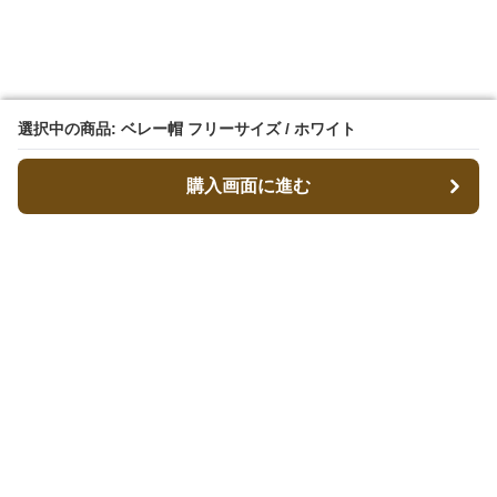
選択中の商品: ベレー帽 フリーサイズ / ホワイト
選択中の商品: ベレー帽 フリーサイズ / ホワイト
購入画面に進む
購入画面に進む
ベレコレ
について