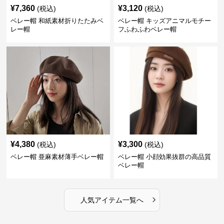
¥
7,360
¥
3,120
(税込)
(税込)
ベレー帽 和紙素材折りたたみベ
ベレー帽 キッズアニマルモチー
レー帽
フふわふわベレー帽
¥
4,380
¥
3,300
(税込)
(税込)
ベレー帽 亜麻素材薄手ベレー帽
ベレー帽 小顔効果抜群の高品質
ベレー帽
›
人気アイテム一覧へ